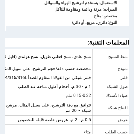
الاستعمال: يستخدم لترشيح الهواء والسوائل
الميزات: مرنة ودائمة ومقاومة للتآكل
مخصص: متاح
النوع: دائري، مربع، أو دائرة
المعلمات التقنية:
نسج عادي، نسج قطني طويل، نسج هولندي (قابل للت
نمط النسيج
مخصصة حسب دقة/حجم الترشيح، على سبيل المثال، S-1μm، SS-500μm، SS-20000μm
نموذج
فلتر شبكي من الفولاذ المقاوم للصدأ 304/316/316L بدقة ترشيح
فلتر
1 م - 30 م، أحجام أطول متاحة عند الطلب
طول الشبكة
ضياء الأسلاك
0.15-0.32 ملم
افتتاح شبكة
شبكة ~ 20 مم
0.5 م - 2 م، عروض خاصة قابلة للتخصيص
عرض
متاح
حسب الطلب