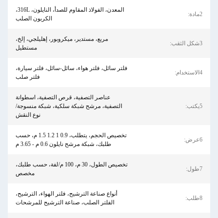
المعدن، الفولاذ المقاوم للصدأ، النايلون، 316L،
2مادة:
الكربون الصلب
مربع، مستدير، ميكروبور، إهليلجي، إلخ،
3شكل الثقب:
مستطيل
فلتر سائل، فلتر هواء، سائل-سائل، فلتر سيارة،
4الاستخدام:
فلتر صلب
عناصر التصفية، قرص التصفية، اسطوانة
5يكتب:
التصفية، مرشح شبكة سلكية، شبكة منسوجة/
نوع النقش
تخصيص الحجم، يتطلب، 0.9 1 1.2 1.5 م، حسب
6عرض:
طلبك، شبكة مرشح نايلون 0.6 م - 3.65 م
تخصيص الطول، 30 م، 100 م/لفة، حسب طلبك،
7طول:
مخصص
أنواع صناعة الترشيح، فلتر الهواء، الترشيح،
8طلب:
الفلتر الصلب، صناعة الترشيح للمرشحات