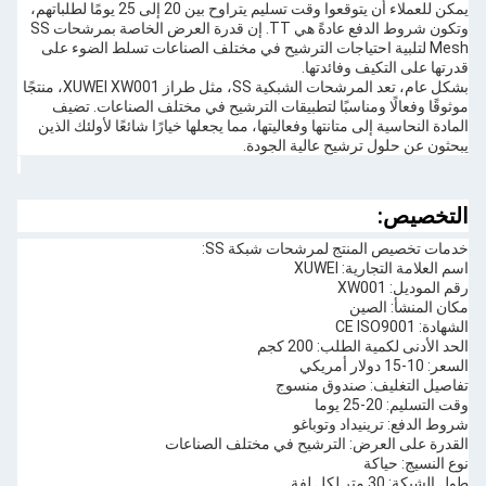
يمكن للعملاء أن يتوقعوا وقت تسليم يتراوح بين 20 إلى 25 يومًا لطلباتهم،
وتكون شروط الدفع عادةً هي TT. إن قدرة العرض الخاصة بمرشحات SS
Mesh لتلبية احتياجات الترشيح في مختلف الصناعات تسلط الضوء على
قدرتها على التكيف وفائدتها.
بشكل عام، تعد المرشحات الشبكية SS، مثل طراز XUWEI XW001، منتجًا
موثوقًا وفعالًا ومناسبًا لتطبيقات الترشيح في مختلف الصناعات. تضيف
المادة النحاسية إلى متانتها وفعاليتها، مما يجعلها خيارًا شائعًا لأولئك الذين
يبحثون عن حلول ترشيح عالية الجودة.
التخصيص:
خدمات تخصيص المنتج لمرشحات شبكة SS:
اسم العلامة التجارية: XUWEI
رقم الموديل: XW001
مكان المنشأ: الصين
الشهادة: CE ISO9001
الحد الأدنى لكمية الطلب: 200 كجم
السعر: 10-15 دولار أمريكي
تفاصيل التغليف: صندوق منسوج
وقت التسليم: 20-25 يوما
شروط الدفع: ترينيداد وتوباغو
القدرة على العرض: الترشيح في مختلف الصناعات
نوع النسيج: حياكة
طول الشبكة: 30 متر لكل لفة