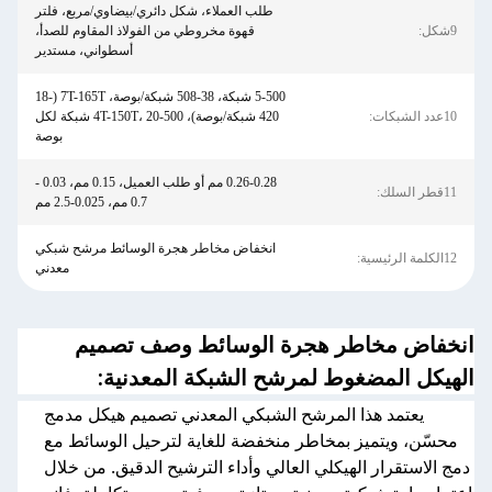
طلب العملاء، شكل دائري/بيضاوي/مربع، فلتر
9شكل:
قهوة مخروطي من الفولاذ المقاوم للصدأ،
أسطواني، مستدير
5-500 شبكة، 38-508 شبكة/بوصة، 7T-165T (18-
10عدد الشبكات:
420 شبكة/بوصة)، 4T-150T، 20-500 شبكة لكل
بوصة
0.26-0.28 مم أو طلب العميل، 0.15 مم، 0.03 -
11قطر السلك:
0.7 مم، 0.025-2.5 مم
انخفاض مخاطر هجرة الوسائط مرشح شبكي
12الكلمة الرئيسية:
معدني
انخفاض مخاطر هجرة الوسائط وصف تصميم
الهيكل المضغوط لمرشح الشبكة المعدنية:
يعتمد هذا المرشح الشبكي المعدني تصميم هيكل مدمج
محسّن، ويتميز بمخاطر منخفضة للغاية لترحيل الوسائط مع
دمج الاستقرار الهيكلي العالي وأداء الترشيح الدقيق. من خلال