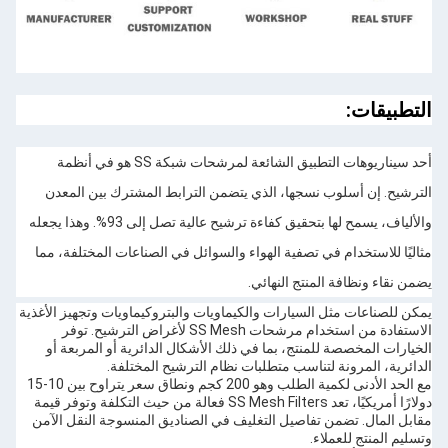
التطبيقات:
أحد سيناريوهات التطبيق الشائعة لمرشحات شبكة SS هو في أنظمة
الترشيح. إن أسلوب نسجها، الذي يتضمن الترابط المشترك بين المعدن
والألياف، يسمح لها بتحقيق كفاءة ترشيح عالية تصل إلى 93%. وهذا يجعله
مثاليًا للاستخدام في تصفية الهواء والسوائل في الصناعات المختلفة، مما
يضمن نقاء ونظافة المنتج النهائي.
يمكن للصناعات مثل السيارات والكيماويات والبتروكيماويات وتجهيز الأغذية
الاستفادة من استخدام مرشحات SS Mesh لأغراض الترشيح. توفر
الخيارات المخصصة للمنتج، بما في ذلك الأشكال الدائرية أو المربعة أو
الدائرية، المرونة لتناسب متطلبات نظام الترشيح المختلفة.
مع الحد الأدنى لكمية الطلب وهو 200 كجم ونطاق سعر يتراوح بين 10-15
دولارًا أمريكيًا، تعد SS Mesh Filters فعالة من حيث التكلفة وتوفر قيمة
مقابل المال. تضمن تفاصيل التغليف في الصناديق المنسوجة النقل الآمن
وتسليم المنتج للعملاء.