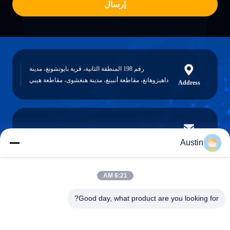
إرسال
رقم 198 المنطقة الثانية، قرية بايوتشونغ، مدينة
داهيزوهانغ، مقاطعة أنبينغ، مدينة هنغشوى، مقاطعة هيبي
Address
austin@xuweifilter.com
E-mail
Austin
6:21 AM
0086-19133486000
Good day, what product are you looking for?
Phone