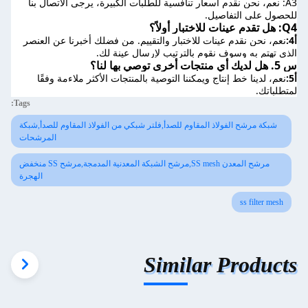
A3: نعم، نحن نقدم أسعار تنافسية للطلبات الكبيرة، يرجى الاتصال بنا 
للحصول على التفاصيل.
Q4: هل تقدم عينات للاختبار أولاً؟
أ4:
نعم، نحن نقدم عينات للاختبار والتقييم. من فضلك أخبرنا عن العنصر 
الذي تهتم به وسوف نقوم بالترتيب لإرسال عينة لك.
س 5. هل لديك أي منتجات أخرى توصي بها لنا؟
أ5:
نعم، لدينا خط إنتاج ويمكننا التوصية بالمنتجات الأكثر ملاءمة وفقًا 
لمتطلباتك.
Tags:
شبكة مرشح الفولاذ المقاوم للصدأ,فلتر شبكي من الفولاذ المقاوم للصدأ,شبكة
المرشحات
مرشح المعدن SS mesh,مرشح الشبكة المعدنية المدمجة,مرشح SS منخفض
الهجرة
ss filter mesh
Similar Products