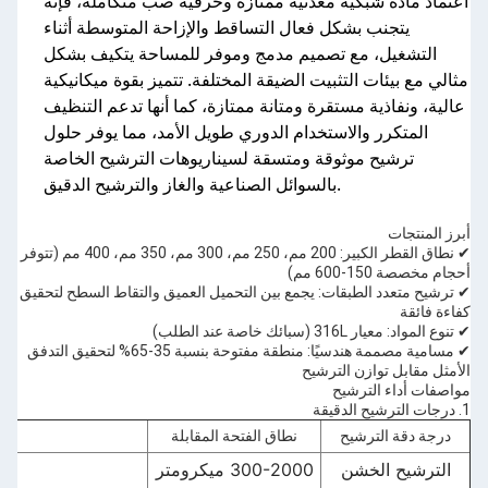
اعتماد مادة شبكية معدنية ممتازة وحرفية صب متكاملة، فإنه
يتجنب بشكل فعال التساقط والإزاحة المتوسطة أثناء
التشغيل، مع تصميم مدمج وموفر للمساحة يتكيف بشكل
مثالي مع بيئات التثبيت الضيقة المختلفة. تتميز بقوة ميكانيكية
عالية، ونفاذية مستقرة ومتانة ممتازة، كما أنها تدعم التنظيف
المتكرر والاستخدام الدوري طويل الأمد، مما يوفر حلول
ترشيح موثوقة ومتسقة لسيناريوهات الترشيح الخاصة
بالسوائل الصناعية والغاز والترشيح الدقيق.
أبرز المنتجات
✔ نطاق القطر الكبير: 200 مم، 250 مم، 300 مم، 350 مم، 400 مم (تتوفر
أحجام مخصصة 150-600 مم)
✔ ترشيح متعدد الطبقات: يجمع بين التحميل العميق والتقاط السطح لتحقيق
كفاءة فائقة
✔ تنوع المواد: معيار 316L (سبائك خاصة عند الطلب)
✔ مسامية مصممة هندسيًا: منطقة مفتوحة بنسبة 35-65% لتحقيق التدفق
الأمثل مقابل توازن الترشيح
مواصفات أداء الترشيح
1. درجات الترشيح الدقيقة
درجة دقة الترشيح
نطاق الفتحة المقابلة
الترشيح الخشن
300-2000 ميكرومتر