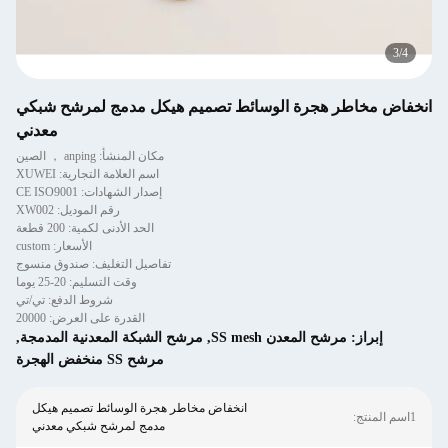
3
/
4
انخفاض مخاطر هجرة الوسائط تصميم هيكل مدمج لمرشح شبكي
معدني
مكان المنشأ: anping ， الصين
اسم العلامة التجارية: XUWEI
إصدار الشهادات: CE ISO9001
رقم الموديل: XW002
الحد الأدنى لكمية: 200 قطعة
الأسعار: custom
تفاصيل التغليف: صندوق منسوج
وقت التسليم: 20-25 يوما
شروط الدفع: تي/تي
القدرة على العرض: 20000
إبراز:
مرشح المعدن SS mesh
,
مرشح الشبكة المعدنية المدمجة
,
مرشح SS منخفض الهجرة
انخفاض مخاطر هجرة الوسائط تصميم هيكل
1اسم المنتج:
مدمج لمرشح شبكي معدني