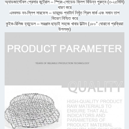
অ্যাডজাস্টেবল প্রেসার কন্ট্রোল – স্প্রিং-লোডেড ক্লিপ বিভিন্ন পুরুত্ব (৩-২৫মিমি)
ধারণ করে
এমবসড নন-স্লিপ সারফেস – ডায়মন্ড প্যাটার্ন নিখুঁত গ্রিল মার্ক এবং সমান তাপ
বিতরণ নিশ্চিত করে
কুইক-রিলিজ হ্যান্ডেল – সরঞ্জাম ছাড়াই সহজে খাবার উল্টান (১৮০° ঘোরানো প্রক্রিয়া
উপলব্ধ)