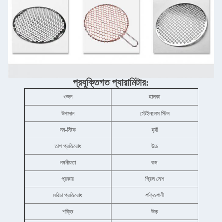
প্রযুক্তিগত প্যারামিটার:
ওজন
হালকা
উপাদান
স্টেইনলেস স্টিল
নন-স্টিক
হ্যাঁ
তাপ প্রতিরোধ
উচ্চ
নমনীয়তা
কম
প্রকার
গ্রিল মেশ
মরিচা প্রতিরোধ
শক্তিশালী
শক্তি
উচ্চ