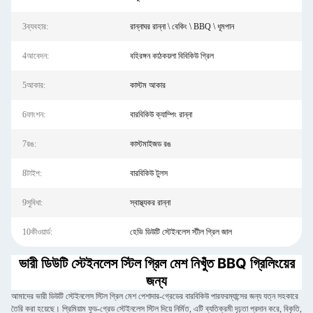
3ব্যবহার:
রান্নাঘর রান্না \ বেকিং \ BBQ \ ধূমপান
4আবেদন:
বহিরঙ্গন কাঠকয়লা বিবিকিউ গ্রিল
5আকার:
কাস্টম আকার
6ফাংশন:
বারবিকিউ ক্যাম্পিং রান্না
7রঙ:
কাস্টমাইজড রঙ
8টাইপ:
বারবিকিউ টুলস
9সুবিধা:
স্বাস্থ্যকর রান্না
10কীওয়ার্ড:
হেভি ডিউটি ​​স্টেইনলেস স্টীল গ্রিল জাল
ভারী ডিউটি ​​স্টেইনলেস স্টিল গ্রিল মেশ নিখুঁত BBQ গ্রিলিংয়ের
জন্য
আমাদের ভারী ডিউটি ​​স্টেইনলেস স্টিল গ্রিল মেশ পেশাদার-গ্রেডের বারবিকিউ পারফরম্যান্সের জন্য যত্ন সহকারে
তৈরি করা হয়েছে। প্রিমিয়াম ফুড-গ্রেড স্টেইনলেস স্টিল দিয়ে নির্মিত, এটি ব্যতিক্রমী দৃঢ়তা প্রদান করে, বিকৃতি,