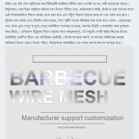
মরিচা এবং উচ্চ তাপ প্রতিরোধ করে দীর্ঘস্থায়ী স্থায়িত্ব নিশ্চিত করে এমনকি ঘন ঘন, ভারী ব্যবহারের সাথেও।
নির্ভুলভাবে বোনা গ্রিড কাঠামো অভিন্ন তাপ বিতরণ নিশ্চিত করে, কার্যকরভাবে সবজি, চিংড়ি বা ছোট মাংসের মতো
ছোট উপাদানগুলিকে পিছলে যাওয়া থেকে রক্ষা করে এবং নিখুঁত গ্রিলড স্বাদের জন্য রস এবং স্বাদ ধরে রাখে।
সুবিধার কথা মাথায় রেখে ডিজাইন করা হয়েছে, মসৃণ পৃষ্ঠটি সহজে পরিষ্কার করা সহজ করে তোলে—ব্যবহারের
পরে কেবল ধুয়ে ফেলুন বা মুছে ফেলুন অবশিষ্টাংশ অপসারণের জন্য, আপনার গ্রিলিং সেশনগুলির সময় মূল্যবান
সময় বাঁচায়। বেশিরভাগ স্ট্যান্ডার্ড গ্রিল গ্রেটের সাথে সামঞ্জস্যপূর্ণ, এই বহুমুখী মেশটি বাড়ির পিছনের দিকের
বারবিকিউ, ক্যাম্পিং ট্রিপ এবং বাণিজ্যিক ক্যাটারিং সেটআপের জন্য আদর্শ, যা আপনার আউটডোর রান্নার
অভিজ্ঞতা উন্নত করতে উন্নত শক্তি, নির্ভরযোগ্য কার্যকারিতা এবং সহজ রক্ষণাবেক্ষণের সমন্বয় করে।