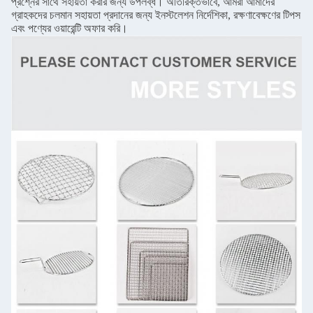
প্রশ্নের সাথে সহায়তা করার জন্য উপলব্ধ। অতিরিক্তভাবে, আমরা আমাদের
গ্রাহকদের চলমান সহায়তা প্রদানের জন্য ইনস্টলেশন নির্দেশিকা, রক্ষণাবেক্ষণের টিপস
এবং পণ্যের ওয়ারেন্টি অফার করি।