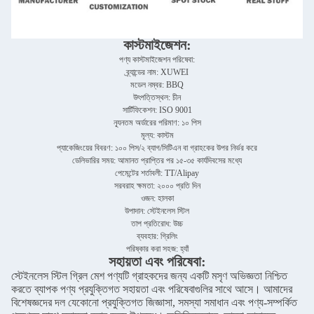
কাস্টমাইজেশন:
পণ্য কাস্টমাইজেশন পরিষেবা:
ব্র্যান্ডের নাম: XUWEI
মডেল নম্বর: BBQ
উৎপত্তিস্থল: চীন
সার্টিফিকেশন: ISO 9001
ন্যূনতম অর্ডারের পরিমাণ: ১০ পিস
মূল্য: কাস্টম
প্যাকেজিংয়ের বিবরণ: ১০০ পিস/২ ব্যাগ/সিটিএন বা গ্রাহকের উপর নির্ভর করে
ডেলিভারির সময়: আমানত প্রাপ্তির পর ১৫-৩৫ কার্যদিবসের মধ্যে
পেমেন্টের শর্তাবলী: TT/Alipay
সরবরাহ ক্ষমতা: ২০০০ প্রতি দিন
ওজন: হালকা
উপাদান: স্টেইনলেস স্টিল
তাপ প্রতিরোধ: উচ্চ
ব্যবহার: গ্রিলিং
পরিষ্কার করা সহজ: হ্যাঁ
সহায়তা এবং পরিষেবা:
স্টেইনলেস স্টিল গ্রিল মেশ পণ্যটি গ্রাহকদের জন্য একটি মসৃণ অভিজ্ঞতা নিশ্চিত
করতে ব্যাপক পণ্য প্রযুক্তিগত সহায়তা এবং পরিষেবাগুলির সাথে আসে। আমাদের
বিশেষজ্ঞদের দল যেকোনো প্রযুক্তিগত জিজ্ঞাসা, সমস্যা সমাধান এবং পণ্য-সম্পর্কিত