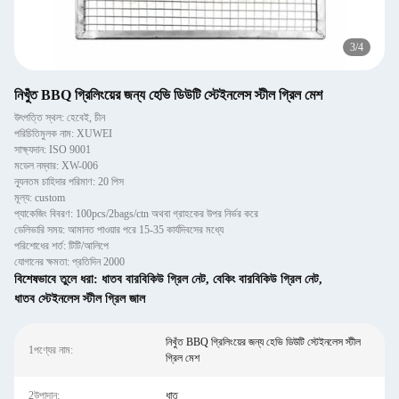
3
/
4
নিখুঁত BBQ গ্রিলিংয়ের জন্য হেভি ডিউটি ​​স্টেইনলেস স্টীল গ্রিল মেশ
উৎপত্তি স্থল: হেবেই, চীন
পরিচিতিমুলক নাম: XUWEI
সাক্ষ্যদান: ISO 9001
মডেল নম্বার: XW-006
ন্যূনতম চাহিদার পরিমাণ: 20 পিস
মূল্য: custom
প্যাকেজিং বিবরণ: 100pcs/2bags/ctn অথবা গ্রাহকের উপর নির্ভর করে
ডেলিভারি সময়: আমানত পাওয়ার পরে 15-35 কার্যদিবসের মধ্যে
পরিশোধের শর্ত: টিটি/আলিপে
যোগানের ক্ষমতা: প্রতিদিন 2000
বিশেষভাবে তুলে ধরা:
ধাতব বারবিকিউ গ্রিল নেট
,
বেকিং বারবিকিউ গ্রিল নেট
,
ধাতব স্টেইনলেস স্টীল গ্রিল জাল
নিখুঁত BBQ গ্রিলিংয়ের জন্য হেভি ডিউটি ​​স্টেইনলেস স্টীল
1পণ্যের নাম:
গ্রিল মেশ
2উপাদান:
ধাতু