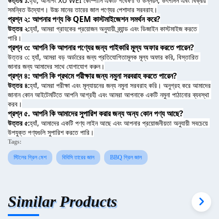
উত্তর ১:
হ্যাঁ, আনপিং XU WEI কোম্পানি একটি গবেষণা ও উন্নয়ন, উৎপাদন এবং বিক্রয় 
সমন্বিত উদ্যোগ। উচ্চ মানের তারের জাল পণ্যের পেশাদার সরবরাহ।
প্রশ্ন ২: আপনার পণ্য কি QEM কাস্টমাইজেশন সমর্থন করে?
উত্তর ২:
হ্যাঁ, আমরা গ্রাহকের প্রয়োজন অনুযায়ী ব্র্যান্ড এবং ডিজাইন কাস্টমাইজ করতে 
পারি।
প্রশ্ন ৩: আপনি কি আপনার পণ্যের জন্য পাইকারি মূল্য অফার করতে পারেন?
উত্তর ৩: হ্যাঁ, আমরা বড় অর্ডারের জন্য প্রতিযোগিতামূলক মূল্য অফার করি, বিস্তারিত 
জানার জন্য আমাদের সাথে যোগাযোগ করুন।
প্রশ্ন ৪: আপনি কি প্রথমে পরীক্ষার জন্য নমুনা সরবরাহ করতে পারেন?
উত্তর ৪:
হ্যাঁ, আমরা পরীক্ষা এবং মূল্যায়নের জন্য নমুনা সরবরাহ করি। অনুগ্রহ করে আমাদের 
জানান কোন আইটেমটিতে আপনি আগ্রহী এবং আমরা আপনাকে একটি নমুনা পাঠানোর ব্যবস্থা 
করব।
প্রশ্ন ৫. আপনি কি আমাদের সুপারিশ করার জন্য অন্য কোন পণ্য আছে?
উত্তর ৫:
হ্যাঁ, আমাদের একটি পণ্য লাইন আছে এবং আপনার প্রয়োজনীয়তা অনুযায়ী সবচেয়ে 
উপযুক্ত পণ্যগুলি সুপারিশ করতে পারি।
Tags:
স্টিলের গ্রিল মেশ
বিবিসি তারের জাল
BBQ গ্রিল জাল
Similar Products