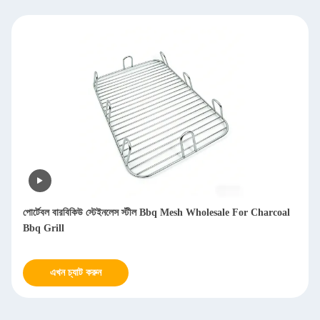
 For Charcoal
প্রক্রিয়াজাত স্টেইনলেস স্টীল মেটাল BBQ গ্রিল র্যাক আউটডোর পিকনি
এখন চ্যাট করুন