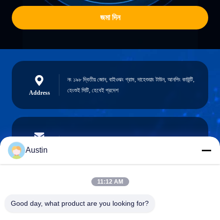
জমা দিন
নং ১৯৮ দ্বিতীয় জোন, বাইওঝং গ্রাম, দাহেশুয়াং টাউন, আনপিং কাউন্টি,
হেংশুই সিটি, হেবেই প্রদেশ
Address
austin@xuweifilter.com
E-mail
Austin
11:12 AM
0086-19133486000
Good day, what product are you looking for?
Phone