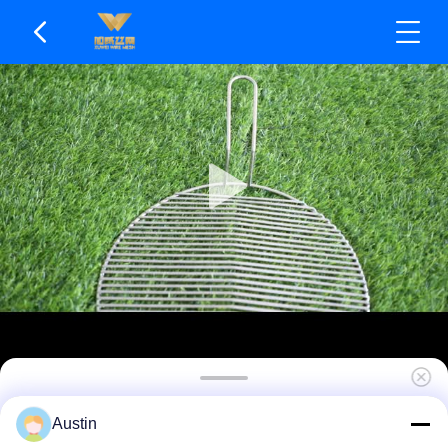
Wegwerp-houtskoolgrill Fit SS BBQ-gaasscherm
Austin
Lange levensduur