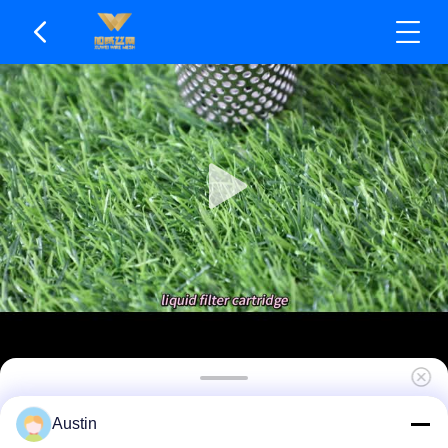
Uniforme vloeistofverdeling SS-gaasfilters
Austin
Sanitair gepolijst oppervlak