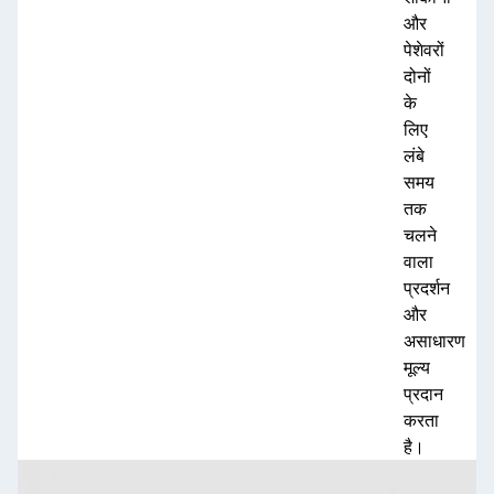
और
पेशेवरों
दोनों
के
लिए
लंबे
समय
तक
चलने
वाला
प्रदर्शन
और
असाधारण
मूल्य
प्रदान
करता
है।