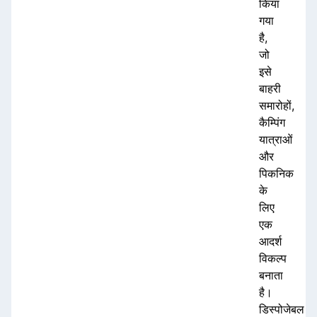
किया
गया
है,
जो
इसे
बाहरी
समारोहों,
कैम्पिंग
यात्राओं
और
पिकनिक
के
लिए
एक
आदर्श
विकल्प
बनाता
है।
डिस्पोजेबल