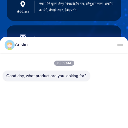
नंबर 198 दूसरा क्षेत्र, बियाओझोंग गांव, दहेज़ुआंग शहर, अनपिंग
काउंटी, हेंगशुई शहर, हेबेई प्रांत
Address
austin@xuweifilter.com
E-mail
Austin
6:05 AM
0086-19133486000
Good day, what product are you looking for?
Phone
Anping Xuwei wire mesh products Co., Ltd