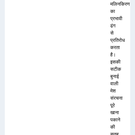
मलिनकिरण
का
प्रभावी
ढंग
से
प्रतिरोध
करता
है।
इसकी
सटीक
बुनाई
वाली
मेश
संरचना
पूरे
खाना
पकाने
की
सतह