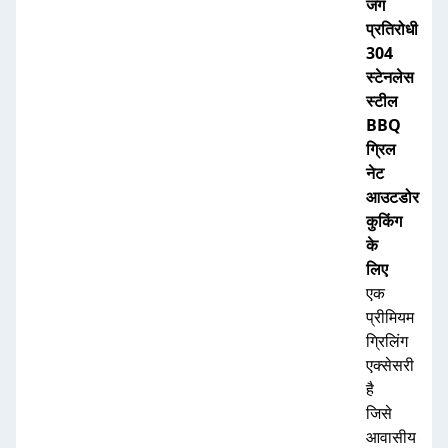
जंग
प्रतिरोधी
304
स्टेनलेस
स्टील
BBQ
ग्रिल
नेट
आउटडोर
कुकिंग
के
लिए
एक
प्रीमियम
ग्रिलिंग
एक्सेसरी
है
जिसे
आवासीय