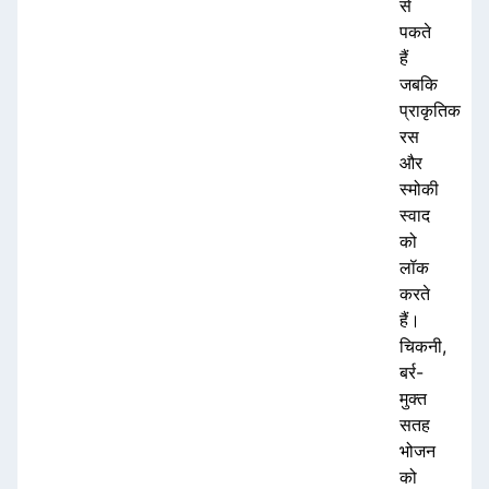
से
पकते
हैं
जबकि
प्राकृतिक
रस
और
स्मोकी
स्वाद
को
लॉक
करते
हैं।
चिकनी,
बर्र-
मुक्त
सतह
भोजन
को