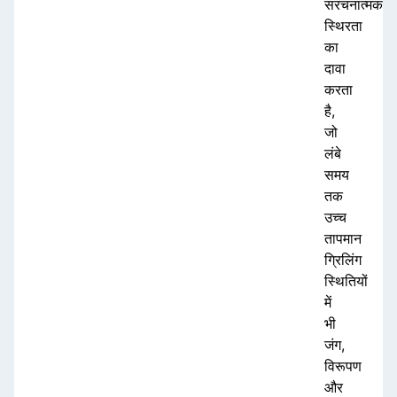
संरचनात्मक
स्थिरता
का
दावा
करता
है,
जो
लंबे
समय
तक
उच्च
तापमान
ग्रिलिंग
स्थितियों
में
भी
जंग,
विरूपण
और