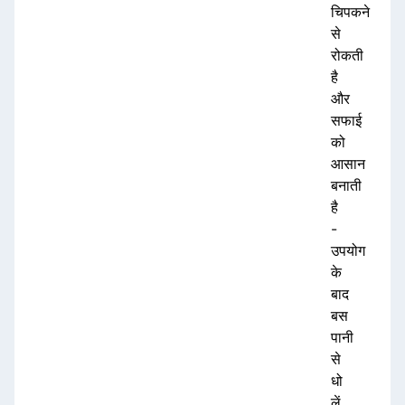
चिपकने
से
रोकती
है
और
सफाई
को
आसान
बनाती
है
-
उपयोग
के
बाद
बस
पानी
से
धो
लें