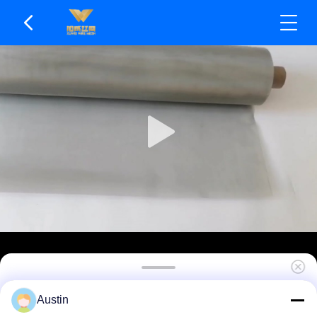
Tkana siatka druciana SS o wysokiej stabilności
Austin
strukturalnej, niełatwa do złamania