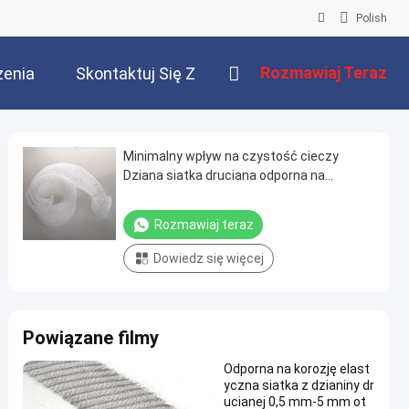
Polish
Rozmawiaj Teraz
zenia
Skontaktuj Się Z
Nami
Minimalny wpływ na czystość cieczy
Dziana siatka druciana odporna na
gromadzenie się oleju i smaru
Rozmawiaj teraz
Dowiedz się więcej
Powiązane filmy
Odporna na korozję elast
yczna siatka z dzianiny dr
ucianej 0,5 mm-5 mm ot