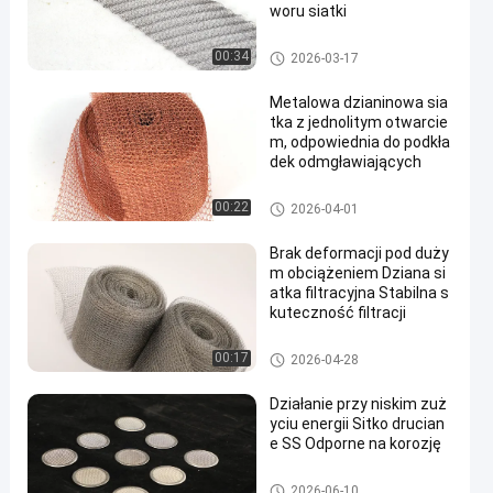
woru siatki
Dzianinowa siatka druciana
00:34
2026-03-17
Metalowa dzianinowa sia
tka z jednolitym otwarcie
m, odpowiednia do podkła
dek odmgławiających
Dzianinowa siatka druciana
00:22
2026-04-01
Brak deformacji pod duży
m obciążeniem Dziana si
atka filtracyjna Stabilna s
kuteczność filtracji
Dzianinowa siatka druciana
00:17
2026-04-28
Działanie przy niskim zuż
yciu energii Sitko drucian
e SS Odporne na korozję
SS Filtry
2026-06-10