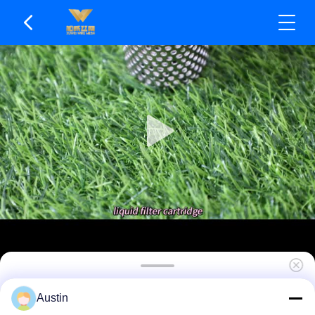
Filtry siatkowe SS o wysokiej wydajności
Austin
wychwytywania cząstek, duża prędkość