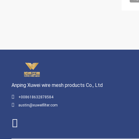
Anping Xuwei wire mesh products Co., Ltd
+008618632878584
austin@xuweifilter.com