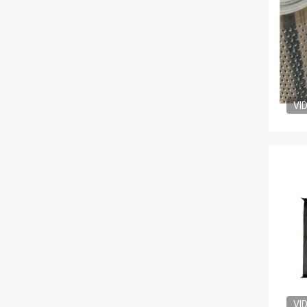
VI
VI