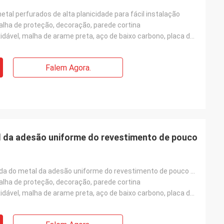
tal perfurados de alta planicidade para fácil instalação
 malha de proteção, decoração, parede cortina
Fio de aço inoxidável, malha de arame preta, aço de baixo carbono, placa de alumínio, placa de ferro
Falem Agora.
l da adesão uniforme do revestimento de pouco
Malha perfurada do metal da adesão uniforme do revestimento de pouco peso contudo resistente
 malha de proteção, decoração, parede cortina
Fio de aço inoxidável, malha de arame preta, aço de baixo carbono, placa de alumínio, placa de ferro