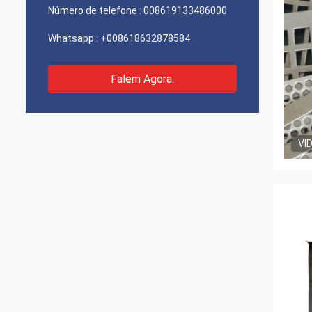
Número de telefone :
008619133486000
Whatsapp :
+008618632878584
Falem Agora.
VI