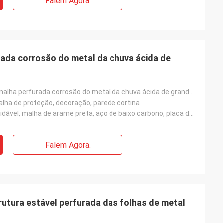
Falem Agora.
rada corrosão do metal da chuva ácida de
Resistente à malha perfurada corrosão do metal da chuva ácida de grande resistência
 malha de proteção, decoração, parede cortina
Fio de aço inoxidável, malha de arame preta, aço de baixo carbono, placa de alumínio, placa de ferro
Falem Agora.
trutura estável perfurada das folhas de metal