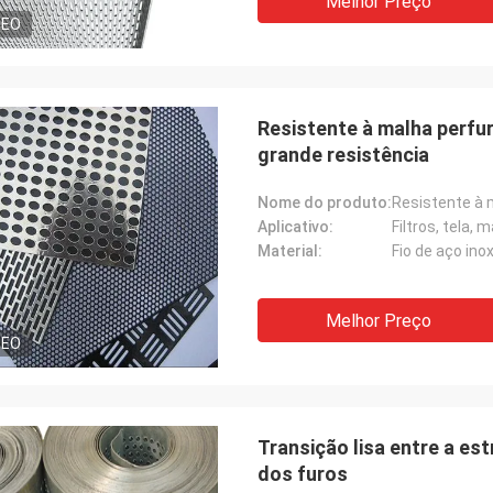
Melhor Preço
DEO
Resistente à malha perfu
grande resistência
Nome do produto:
Aplicativo:
Filtros, tela,
Material:
Melhor Preço
DEO
Transição lisa entre a es
dos furos