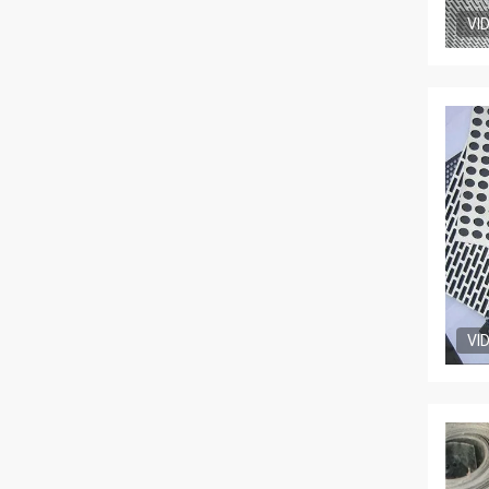
VI
VI