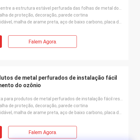
Transição lisa entre a estrutura estável perfurada das folhas de metal dos furos
 malha de proteção, decoração, parede cortina
Fio de aço inoxidável, malha de arame preta, aço de baixo carbono, placa de alumínio, placa de ferro
Falem Agora.
dutos de metal perfurados de instalação fácil
mento do ozônio
Planicidade alta para produtos de metal perfurados de instalação fácil resistentes ao envelhecimento
 malha de proteção, decoração, parede cortina
Fio de aço inoxidável, malha de arame preta, aço de baixo carbono, placa de alumínio, placa de ferro
Falem Agora.