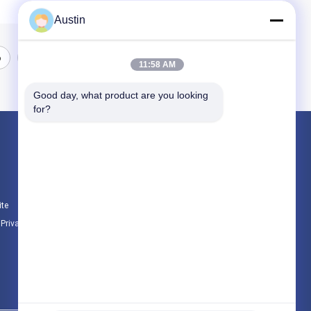
Austin
6
7
11:58 AM
Good day, what product are you looking 
for?
Produtos
malha de filtro de arame
Filtros de malha SS
ite
Malha de aço inoxidável da grade
e Privacidade
Todas as categorias