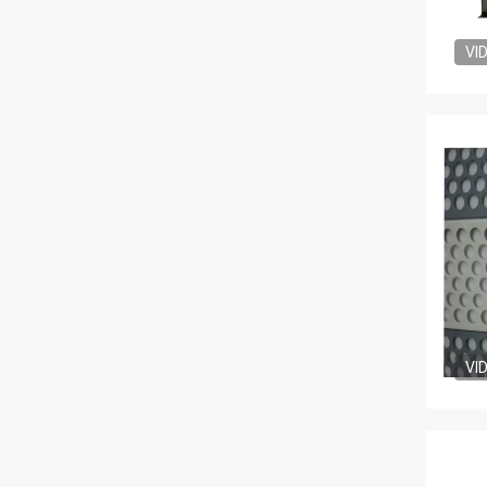
VI
VI