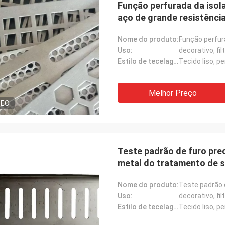
Função perfurada da isol
aço de grande resistênci
Nome do produto:
Uso:
decorativo, fi
Estilo de tecelagem:
Tecido liso, 
Melhor Preço
DEO
Teste padrão de furo pre
metal do tratamento de s
Nome do produto:
Uso:
decorativo, fi
Estilo de tecelagem:
Tecido liso, 