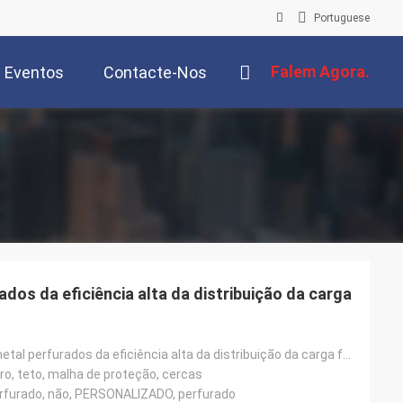
Portuguese
Falem Agora.
Eventos
Contacte-Nos
dos da eficiência alta da distribuição da carga
Produtos de metal perfurados da eficiência alta da distribuição da carga fáceis de instalar
ltro, teto, malha de proteção, cercas
perfurado, não, PERSONALIZADO, perfurado