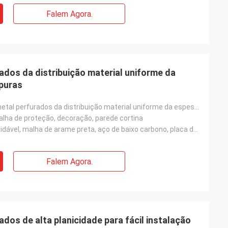
Falem Agora.
ados da distribuição material uniforme da
 puras
Produtos de metal perfurados da distribuição material uniforme da espessura bordas lisas e puras
 malha de proteção, decoração, parede cortina
Fio de aço inoxidável, malha de arame preta, aço de baixo carbono, placa de alumínio, placa de ferro
Falem Agora.
dos de alta planicidade para fácil instalação