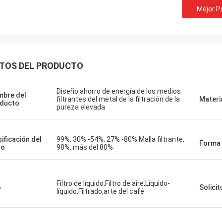
Mejor P
TOS DEL PRODUCTO
Diseño ahorro de energía de los medios
bre del
filtrantes del metal de la filtración de la
Materi
ducto
pureza elevada
sificación del
99%, 30% -54%, 27% -80% Malla filtrante,
Forma 
ro
98%, más del 80%
Filtro de líquido,Filtro de aire,Líquido-
o
Solicit
líquido,Filtrado,arte del café