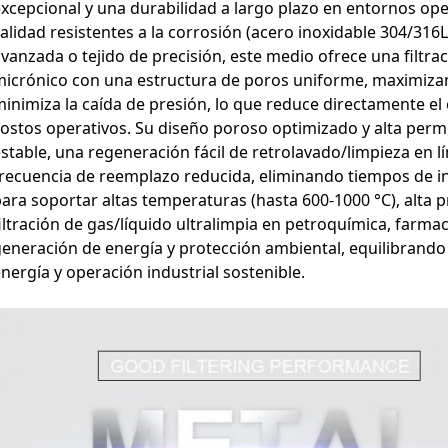
xcepcional y una durabilidad a largo plazo en entornos oper
alidad resistentes a la corrosión (acero inoxidable 304/316L
vanzada o tejido de precisión, este medio ofrece una filtra
micrónico con una estructura de poros uniforme, maximiza
inimiza la caída de presión, lo que reduce directamente e
ostos operativos. Su diseño poroso optimizado y alta perm
stable, una regeneración fácil de retrolavado/limpieza en lí
recuencia de reemplazo reducida, eliminando tiempos de in
ara soportar altas temperaturas (hasta 600-1000 °C), alta p
iltración de gas/líquido ultralimpia en petroquímica, farma
eneración de energía y protección ambiental, equilibrando 
nergía y operación industrial sostenible.