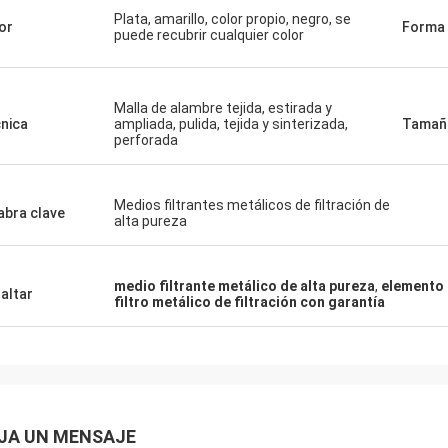
Plata, amarillo, color propio, negro, se
or
Forma
puede recubrir cualquier color
Malla de alambre tejida, estirada y
nica
ampliada, pulida, tejida y sinterizada,
Tamañ
perforada
Medios filtrantes metálicos de filtración de
abra clave
alta pureza
medio filtrante metálico de alta pureza
,
elemento 
altar
filtro metálico de filtración con garantía
JA UN MENSAJE