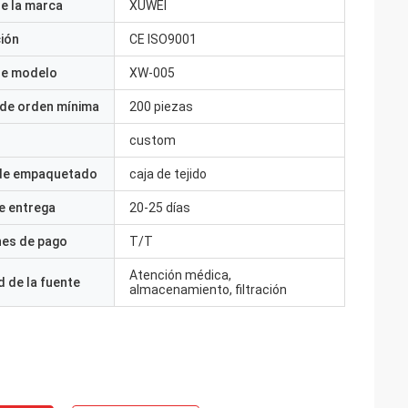
e la marca
XUWEI
ción
CE ISO9001
e modelo
XW-005
 de orden mínima
200 piezas
custom
 de empaquetado
caja de tejido
e entrega
20-25 días
nes de pago
T/T
Atención médica,
 de la fuente
almacenamiento, filtración