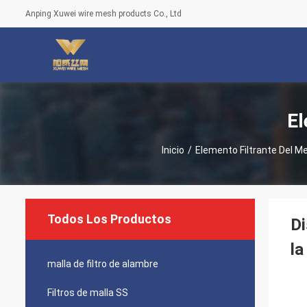
Anping Xuwei wire mesh products Co., Ltd
El
Inicio
/
Elemento Filtrante Del Me
Todos Los Productos
Di
la
malla de filtro de alambre
Filtros de malla SS