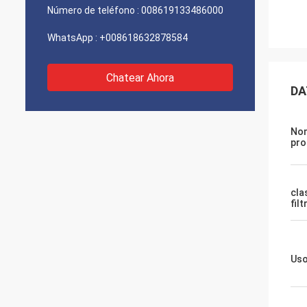
Número de teléfono :
008619133486000
WhatsApp :
+008618632878584
Chatear Ahora
DA
Nom
pro
cla
filt
Us