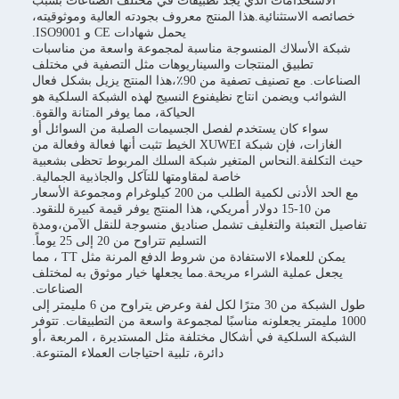
الاستخدامات الذي يجد تطبيقات في مختلف الصناعات بسبب
خصائصه الاستثنائية.هذا المنتج معروف بجودته العالية وموثوقيته،
يحمل شهادات CE و ISO9001.
شبكة الأسلاك المنسوجة مناسبة لمجموعة واسعة من مناسبات
تطبيق المنتجات والسيناريوهات مثل التصفية في مختلف
الصناعات. مع تصنيف تصفية من 90٪،هذا المنتج يزيل بشكل فعال
الشوائب ويضمن انتاج نظيفنوع النسيج لهذه الشبكة السلكية هو
الحياكة، مما يوفر المتانة والقوة.
سواء كان يستخدم لفصل الجسيمات الصلبة من السوائل أو
الغازات، فإن شبكة XUWEI الخيط تثبت أنها فعالة وفعالة من
حيث التكلفة.النحاس المتغير شبكة السلك المربوط تحظى بشعبية
خاصة لمقاومتها للتآكل والجاذبية الجمالية.
مع الحد الأدنى لكمية الطلب من 200 كيلوغرام ومجموعة الأسعار
من 10-15 دولار أمريكي، هذا المنتج يوفر قيمة كبيرة للنقود.
تفاصيل التعبئة والتغليف تشمل صناديق منسوجة للنقل الآمن،ومدة
التسليم تتراوح من 20 إلى 25 يوماً.
يمكن للعملاء الاستفادة من شروط الدفع المرنة مثل TT ، مما
يجعل عملية الشراء مريحة.مما يجعلها خيار موثوق به لمختلف
الصناعات.
طول الشبكة من 30 مترًا لكل لفة وعرض يتراوح من 6 مليمتر إلى
1000 مليمتر يجعلونه مناسبًا لمجموعة واسعة من التطبيقات. تتوفر
الشبكة السلكية في أشكال مختلفة مثل المستديرة ، المربعة ،أو
دائرة، تلبية احتياجات العملاء المتنوعة.