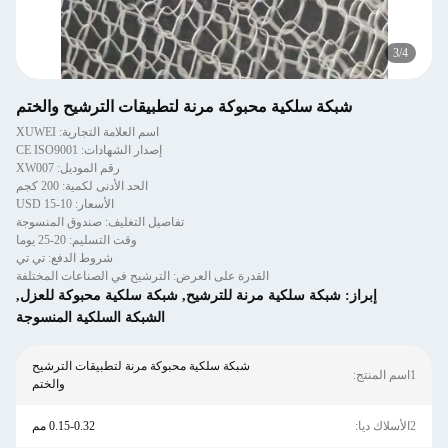
3
/
4
شبكة سلكية محبوكة مرنة لتطبيقات الترشيح والختم
اسم العلامة التجارية: XUWEI
إصدار الشهادات: CE ISO9001
رقم الموديل: XW007
الحد الأدنى لكمية: 200 كجم
الأسعار: 10-15 USD
تفاصيل التغليف: صندوق المنسوجة
وقت التسليم: 20-25 يوما
شروط الدفع: تي تي
القدرة على العرض: الترشيح في الصناعات المختلفة
إبراز:
شبكة سلكية مرنة للترشيح
,
شبكة سلكية محبوكة للعزل
,
الشبكة السلكية المنسوجة
شبكة سلكية محبوكة مرنة لتطبيقات الترشيح
1اسم المنتج:
والختم
2الأسلاك ديا:
0.15-0.32 مم