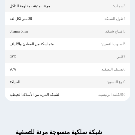
3سمات:
مرنة ، متينة ، مقاومة للتآكل
4طول الشبكة:
30 متر لكل لفة
5افتتاح شبكة:
0.5mm-5mm
6أسلوب النسيج:
متماسكة من المعادن والألياف
7فلتر:
93%
8تصنيف التصفية:
90%
9نوع النسيج:
الحياكة
10الكلمة الرئيسية:
الشبكة المرنة من الأسلاك الخيطية
شبكة سلكية منسوجة مرنة للتصفية