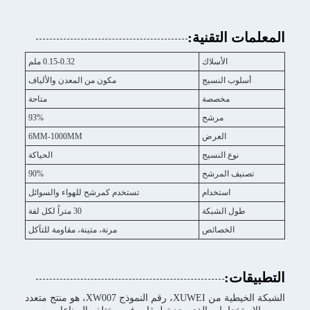
المعلمات التقنية:
الأسلاك
0.15-0.32 ملم
أسلوب النسيج
مكون من المعدن والألياف
مخصصة
متاحة
مرشح
93%
العرض
6MM-1000MM
نوع النسيج
الحياكة
تصنيف المرشح
90%
استخدام
تستخدم كمرشح للهواء والسوائل
طول الشبكة
30 متراً لكل لفة
الخصائص
مرنة، متينة، مقاومة للتآكل
التطبيقات:
الشبكة الخيطية من XUWEI، رقم النموذج XW007، هو منتج متعدد