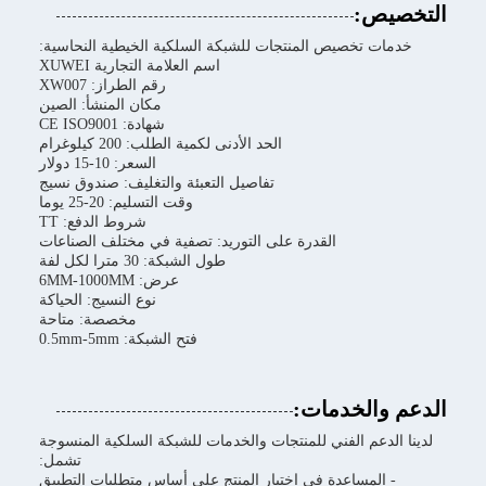
التخصيص:
خدمات تخصيص المنتجات للشبكة السلكية الخيطية النحاسية:
اسم العلامة التجارية XUWEI
رقم الطراز: XW007
مكان المنشأ: الصين
شهادة: CE ISO9001
الحد الأدنى لكمية الطلب: 200 كيلوغرام
السعر: 10-15 دولار
تفاصيل التعبئة والتغليف: صندوق نسيج
وقت التسليم: 20-25 يوما
شروط الدفع: TT
القدرة على التوريد: تصفية في مختلف الصناعات
طول الشبكة: 30 مترا لكل لفة
عرض: 6MM-1000MM
نوع النسيج: الحياكة
مخصصة: متاحة
فتح الشبكة: 0.5mm-5mm
الدعم والخدمات:
لدينا الدعم الفني للمنتجات والخدمات للشبكة السلكية المنسوجة
تشمل:
- المساعدة في اختيار المنتج على أساس متطلبات التطبيق