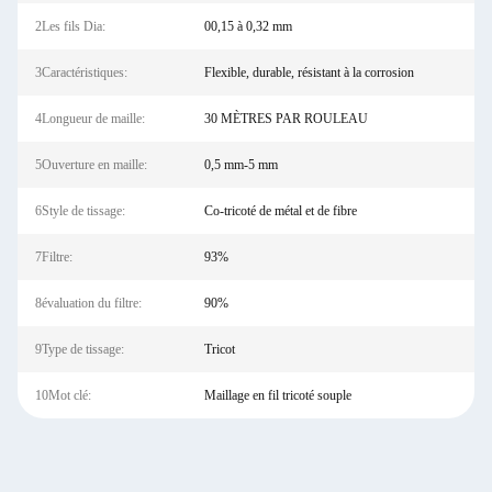
2Les fils Dia:
00,15 à 0,32 mm
3Caractéristiques:
Flexible, durable, résistant à la corrosion
4Longueur de maille:
30 MÈTRES PAR ROULEAU
5Ouverture en maille:
0,5 mm-5 mm
6Style de tissage:
Co-tricoté de métal et de fibre
7Filtre:
93%
8évaluation du filtre:
90%
9Type de tissage:
Tricot
10Mot clé:
Maillage en fil tricoté souple