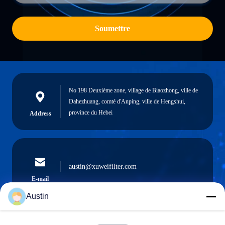
Soumettre
No 198 Deuxième zone, village de Biaozhong, ville de
Dahezhuang, comté d'Anping, ville de Hengshui,
province du Hebei
Address
austin@xuweifilter.com
E-mail
Austin