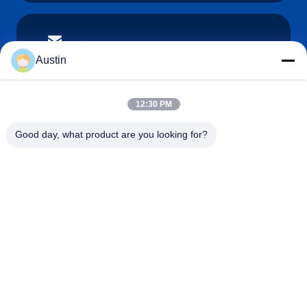
austin@xuweifilter.com
E-mail
Austin
12:30 PM
0086-19133486000
Good day, what product are you looking for?
Phone
Anping Xuwei wire mesh products Co., Ltd
French