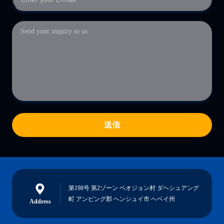
送信
第198号 第2ゾーン ベオジョン村 ダヘシュアング
町 アンピング郡 ヘンシュイ市 ヘベイ州
Address