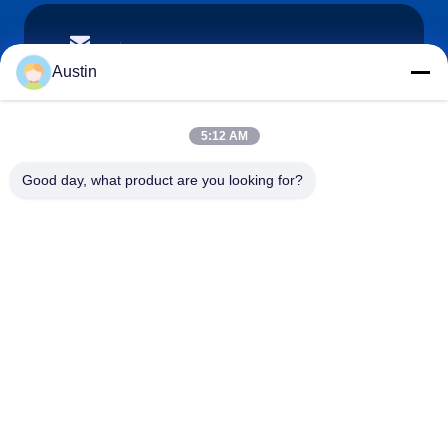
austin@xuweifilter.com
E-mail
Austin
5:12 AM
0086-19133486000
Good day, what product are you looking for?
Phone
Anping Xuwei wire mesh products Co., Ltd
Japanese