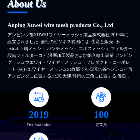
About Us
Anping Xuwei wire mesh products Co., Ltd
アンピング郡XUWEIワイヤーメッシュ製品株式会社 2019年に
設立されました. 会社のビジネス範囲には: 生産と販売: 不
oxidable 鋼メッシュ,パンチメッシュ,エボスメッシュ,フィルター
設備フィルターコア,深層加工製品および輸入輸出事業 アンピン
グ・シュウエワイ・ワイヤ・メッシュ・プロダクト・コーポレ
ート (株) は,ワイヤ・メッシュの故郷である河北省ヘンシュイ市
アンピングに位置する.北京,天津,静岡の三角に位置する.優良な
地理的位置と便利な交通手段. 製品には主に以下が含まれます:
ガードレイル,パンシングネット,装飾網,ガビオンネット,ガード
レイルネット,オランダネット,音障壁,フェンス,鉄網,鉄格子,安
全網,棘のロープ風と塵を遮る網レノパッド,ネックレットネッ
ト,電気溶接ネット,凸字ネット,鉄網,繁殖網,網バスケット,網バ
2019
100
スケット,バーベキューネット,フィルター機器,不老鉄網,窓スク
リーン,深層加工およびその他の製品. 私たちはワイヤーメッシ
Year Established
従業員
ュ製品に焦点を当て,高品質のスクリーン製品とアプリケーショ
ンソリューションを顧客に提供することにコミットしています.