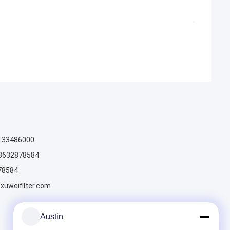
133486000
8632878584
78584
xuweifilter.com
Austin