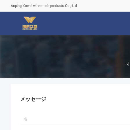
Anping Xuwei wire mesh products Co., Ltd
メッセージ