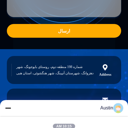
ارسال
شماره 198 منطقه دوم، روستای بایوجونگ، شهر
دهزوانگ، شهرستان آنپینگ، شهر هنگشوئی، استان هبی
Address
austin@xuweifilter.com
E-mail
Austin
10:15 AM