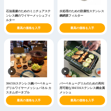
石油過濾のためのミニチュアステ
水処理のための防腐性ステンレス
ンレス鋼のワイヤーメッシュフィ
鋼網膜フィルター
ルター
最高の価格を入手
最高の価格を入手
304/316ステンレス鋼バーベキュー
バーベキューグリルのための再利
グリルワイヤーメッシュパネル カ
用可能な304/316ステンレス鋼金属
スタムポータブル
メッシュ
最高の価格を入手
最高の価格を入手