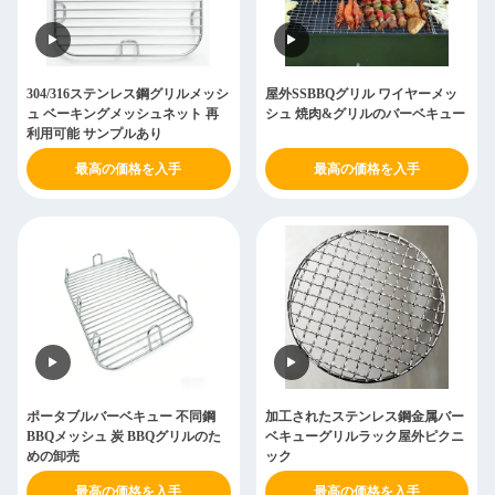
304/316ステンレス鋼グリルメッシ
屋外SSBBQグリル ワイヤーメッ
ュ ベーキングメッシュネット 再
シュ 焼肉&グリルのバーベキュー
利用可能 サンプルあり
最高の価格を入手
最高の価格を入手
ポータブルバーベキュー 不同鋼
加工されたステンレス鋼金属バー
BBQメッシュ 炭 BBQグリルのた
ベキューグリルラック屋外ピクニ
めの卸売
ック
最高の価格を入手
最高の価格を入手