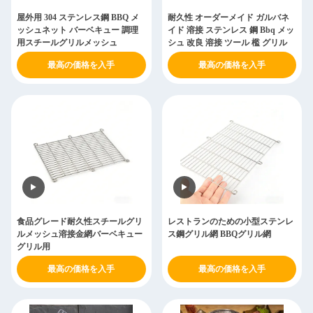
屋外用 304 ステンレス鋼 BBQ メ
耐久性 オーダーメイド ガルバネ
ッシュネット バーベキュー 調理
イド 溶接 ステンレス 鋼 Bbq メッ
用スチールグリルメッシュ
シュ 改良 溶接 ツール 檻 グリル
最高の価格を入手
最高の価格を入手
食品グレード耐久性スチールグリ
レストランのための小型ステンレ
ルメッシュ溶接金網バーベキュー
ス鋼グリル網 BBQグリル網
グリル用
最高の価格を入手
最高の価格を入手