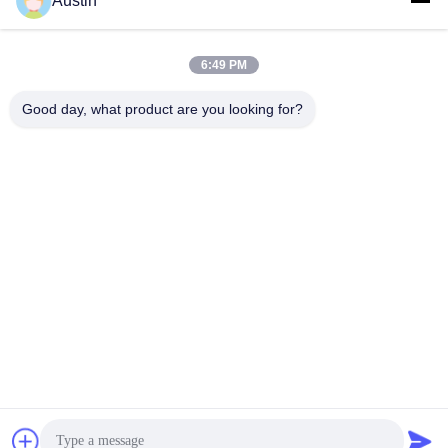
Austin
6:49 PM
0086-19133486000
Good day, what product are you looking for?
Phone
Anping Xuwei wire mesh products Co., Ltd
Anping Xuwei wire mesh products Co., Ltd
chatta ora