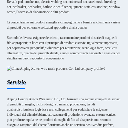
Renault pad, crochet net, electric welding net, embossed net, steel mesh, breeding
net, net basket, net basket, barbecue net, filter equipment, stainless steel net, window
screen,Processo di elaborazione e altri prodotti .
Ci concentriamo sui prodotti a maglia e ci impegniamo a fornire ai clienti una varietà
di prodotti per schermi e soluzioni applicative di alta qualità.
Secondo le diverse esigenze dei clienti, raccomandare prodotti di serie di maglie di
filo appropriati; in linea con il principio di prodotti e servizi ugualmente importanti,
per sopravvivere per qualità,sviluppare per reputazione, tecnologia forte, eccellenti
attrezzature, qualità dei prodotti stabile, e molti commercianti nazionali e stranieri per
stabilire un buon rapporto di cooperazione.
Servizio
Anping County Xuwei Wire mesh Co., Ltd. fornisce una gamma completa di servizi
di prodotti di maglia, inclusi design su misura, produzione, test di
qualità,distribuzione logistica e altri collegamenti per soddisfare le esigenze
individuali dei clientiAbbiamo attrezzature di produzione avanzate e team tecnico,
può produrre rapidamente prodotti di maglia di filo ad alta precisione secondo
disegni o campioni del cliente.Forniamo anche un servizio post-vendita perfetto,