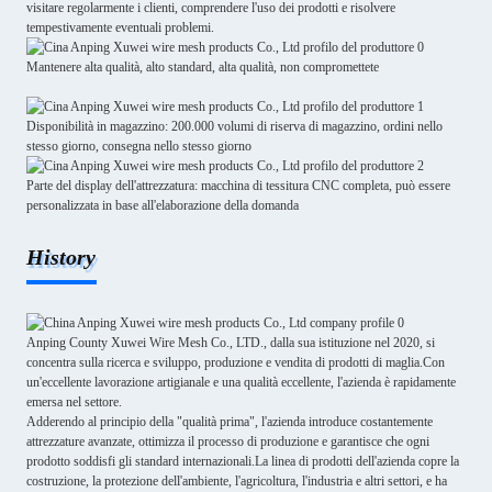
visitare regolarmente i clienti, comprendere l'uso dei prodotti e risolvere
tempestivamente eventuali problemi.
Mantenere alta qualità, alto standard, alta qualità, non compromettete
Disponibilità in magazzino: 200.000 volumi di riserva di magazzino, ordini nello
stesso giorno, consegna nello stesso giorno
Parte del display dell'attrezzatura: macchina di tessitura CNC completa, può essere
personalizzata in base all'elaborazione della domanda
History
Anping County Xuwei Wire Mesh Co., LTD., dalla sua istituzione nel 2020, si
concentra sulla ricerca e sviluppo, produzione e vendita di prodotti di maglia.Con
un'eccellente lavorazione artigianale e una qualità eccellente, l'azienda è rapidamente
emersa nel settore.
Adderendo al principio della "qualità prima", l'azienda introduce costantemente
attrezzature avanzate, ottimizza il processo di produzione e garantisce che ogni
prodotto soddisfi gli standard internazionali.La linea di prodotti dell'azienda copre la
costruzione, la protezione dell'ambiente, l'agricoltura, l'industria e altri settori, e ha