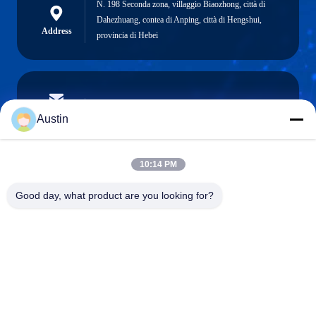
N. 198 Seconda zona, villaggio Biaozhong, città di
Dahezhuang, contea di Anping, città di Hengshui,
Address
provincia di Hebei
austin@xuweifilter.com
E-mail
Austin
10:14 PM
0086-19133486000
Good day, what product are you looking for?
Phone
Anping Xuwei wire mesh products Co., Ltd