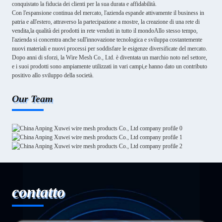
conquistato la fiducia dei clienti per la sua durata e affidabilità.
Con l'espansione continua del mercato, l'azienda espande attivamente il business in
patria e all'estero, attraverso la partecipazione a mostre, la creazione di una rete di
vendita,la qualità dei prodotti in rete venduti in tutto il mondoAllo stesso tempo,
l'azienda si concentra anche sull'innovazione tecnologica e sviluppa costantemente
nuovi materiali e nuovi processi per soddisfare le esigenze diversificate del mercato.
Dopo anni di sforzi, la Wire Mesh Co., Ltd. è diventata un marchio noto nel settore,
e i suoi prodotti sono ampiamente utilizzati in vari campi,e hanno dato un contributo
positivo allo sviluppo della società.
Our Team
contatto