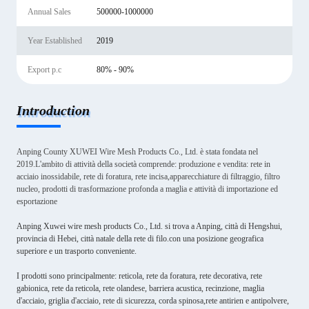
Annual Sales
500000-1000000
Year Established
2019
Export p.c
80% - 90%
Introduction
Anping County XUWEI Wire Mesh Products Co., Ltd. è stata fondata nel
2019.L'ambito di attività della società comprende: produzione e vendita: rete in
acciaio inossidabile, rete di foratura, rete incisa,apparecchiature di filtraggio, filtro
nucleo, prodotti di trasformazione profonda a maglia e attività di importazione ed
esportazione
Anping Xuwei wire mesh products Co., Ltd. si trova a Anping, città di Hengshui,
provincia di Hebei, città natale della rete di filo.con una posizione geografica
superiore e un trasporto conveniente.
I prodotti sono principalmente: reticola, rete da foratura, rete decorativa, rete
gabionica, rete da reticola, rete olandese, barriera acustica, recinzione, maglia
d'acciaio, griglia d'acciaio, rete di sicurezza, corda spinosa,rete antirien e antipolvere,