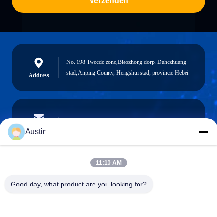
Verzenden
No. 198 Tweede zone,Biaozhong dorp, Dahezhuang
stad, Anping County, Hengshui stad, provincie Hebei
Address
austin@xuweifilter.com
E-mail
Austin
11:10 AM
0086-19133486000
Good day, what product are you looking for?
Phone