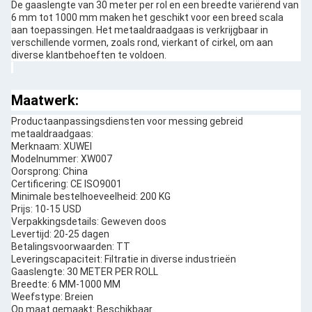
De gaaslengte van 30 meter per rol en een breedte variërend van
6 mm tot 1000 mm maken het geschikt voor een breed scala
aan toepassingen. Het metaaldraadgaas is verkrijgbaar in
verschillende vormen, zoals rond, vierkant of cirkel, om aan
diverse klantbehoeften te voldoen.
Maatwerk:
Productaanpassingsdiensten voor messing gebreid
metaaldraadgaas:
Merknaam: XUWEI
Modelnummer: XW007
Oorsprong: China
Certificering: CE ISO9001
Minimale bestelhoeveelheid: 200 KG
Prijs: 10-15 USD
Verpakkingsdetails: Geweven doos
Levertijd: 20-25 dagen
Betalingsvoorwaarden: TT
Leveringscapaciteit: Filtratie in diverse industrieën
Gaaslengte: 30 METER PER ROLL
Breedte: 6 MM-1000 MM
Weefstype: Breien
Op maat gemaakt: Beschikbaar