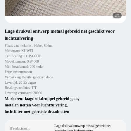
4
/
4
Lage drukval ontwerp metaal gebreid net geschikt voor
luchtzuivering
Plaats van herkomst: Hebei, China
Merknaam: XUWEI
Certificering: CE ISO9001
Modelnummer: XW-009
Min. bestelaantal: 200 stuks
Prijs: customization
Verpakking Details: geweven doos
Levertijd: 20-25 dagen
Betalingscondities: T/T
Levering vermogen: 20000
Markeren:
laagdrukdruppel gebreid gaas
,
metalen netten voor luchtzuivering
,
luchtfilter met gebreide draadnetten
Lage drukval ontwerp metaal gebreid net
1Productnaam: