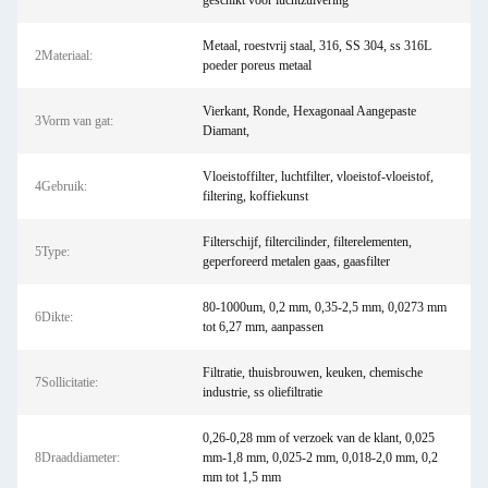
geschikt voor luchtzuivering
Metaal, roestvrij staal, 316, SS 304, ss 316L
2Materiaal:
poeder poreus metaal
Vierkant, Ronde, Hexagonaal Aangepaste
3Vorm van gat:
Diamant,
Vloeistoffilter, luchtfilter, vloeistof-vloeistof,
4Gebruik:
filtering, koffiekunst
Filterschijf, filtercilinder, filterelementen,
5Type:
geperforeerd metalen gaas, gaasfilter
80-1000um, 0,2 mm, 0,35-2,5 mm, 0,0273 mm
6Dikte:
tot 6,27 mm, aanpassen
Filtratie, thuisbrouwen, keuken, chemische
7Sollicitatie:
industrie, ss oliefiltratie
0,26-0,28 mm of verzoek van de klant, 0,025
8Draaddiameter:
mm-1,8 mm, 0,025-2 mm, 0,018-2,0 mm, 0,2
mm tot 1,5 mm