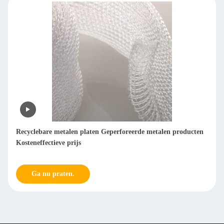
Uitstekende oplosmiddelcompatibiliteit Gebreid gaas Lage
ionenuitlogingssnelheid
Ga nu praten.