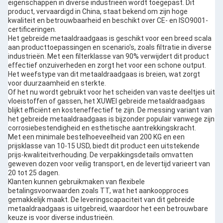
eigenschappen in diverse industrieën wordt toegepast. Dit
product, vervaardigd in China, staat bekend om zijn hoge
kwaliteit en betrouwbaarheid en beschikt over CE- en ISO9001-
certificeringen.
Het gebreide metaaldraadgaas is geschikt voor een breed scala
aan producttoepassingen en scenario's, zoals filtratie in diverse
industrieën. Met een filterklasse van 90% verwijdert dit product
effectief onzuiverheden en zorgt het voor een schone output.
Het weefstype van dit metaaldraadgaas is breien, wat zorgt
voor duurzaamheid en sterkte.
Of het nu wordt gebruikt voor het scheiden van vaste deeltjes uit
vloeistoffen of gassen, het XUWEI gebreide metaaldraadgaas
blijkt efficiënt en kosteneffectief te zijn. De messing variant van
het gebreide metaaldraadgaas is bijzonder populair vanwege zijn
corrosiebestendigheid en esthetische aantrekkingskracht.
Met een minimale bestelhoeveelheid van 200 KG en een
prijsklasse van 10-15 USD, biedt dit product een uitstekende
prijs-kwaliteitverhouding. De verpakkingsdetails omvatten
geweven dozen voor veilig transport, en de levertijd varieert van
20 tot 25 dagen.
Klanten kunnen gebruikmaken van flexibele
betalingsvoorwaarden zoals TT, wat het aankoopproces
gemakkelijk maakt. De leveringscapaciteit van dit gebreide
metaaldraadgaas is uitgebreid, waardoor het een betrouwbare
keuze is voor diverse industrieën.