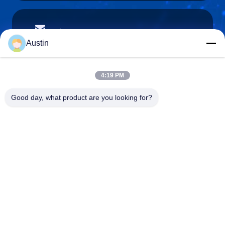
austin@xuweifilter.com
E-mail
Austin
4:19 PM
0086-19133486000
Good day, what product are you looking for?
Phone
Anping Xuwei wire mesh products Co., Ltd