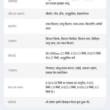
2सामग्री:
एल पाउडर झरझरा धातु
3छेद का आकार:
चौकोर, गोल, हीरा, अनुकूलित, हेक्सागोनल
तरल फ़िल्टर, वायु फ़िल्टर, तरल-तरल, फ़िल्टरिंग, कॉफ़ी
4प्रयोग:
कला
फ़िल्टर डिस्क, फ़िल्टर सिलेंडर, फ़िल्टर तत्व, छिद्रित
5प्रकार:
धातु जाल, तार जाल फ़िल्टर
80-1000um, 0.2 मिमी, 0.35-2.5 मिमी, 0.0273 मिमी
6मोटाई:
से 6.27 मिमी, अनुकूलित करें
निस्पंदन, घरेलू शराब बनाना, रसोई, रसायन उद्योग,
7आवेदन:
एसएस तेल फ़्लर्टरेशन
0.26-0.28 मिमी या ग्राहक का अनुरोध, 0.025
8तार का व्यास:
मिमी-1.8 मिमी, 0.025-2 मिमी, 0.018-2.0 मिमी, 0.2
मिमी से 1
9कीवर्ड:
लो प्रेशर ड्रॉप डिज़ाइन मेटल बुना हुआ नेट