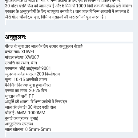
सुविधाजनक हो जाती है।यह विभिन्न उद्योगों के लिए एक विश्वसनीय विकल्प बनाने.
30 मीटर प्रति रोल की जाल लंबाई और 6 मिमी से 1000 मिमी तक की चौड़ाई इसे विभिन्न
प्रकार के अनुप्रयोगों के लिए उपयुक्त बनाती है। तार जाल विभिन्न आकारों में उपलब्ध है
जैसे गोल, चौकोर,या वृत्त, विभिन्न ग्राहकों की जरूरतों को पूरा करता है।
अनुकूलन:
पीतल के बुना तार जाल के लिए उत्पाद अनुकूलन सेवाएंः
ब्रांड नामः XUWEI
मॉडल संख्याः XW007
उत्पत्ति का स्थान: चीन
प्रमाणनः सीई आईएसओ 9001
न्यूनतम आदेश मात्राः 200 किलोग्राम
मूल्यः 10-15 अमरीकी डालर
पैकेजिंग विवरणः बुना हुआ बॉक्स
प्रसव का समय: 20-25 दिन
भुगतान की शर्तें: TT
आपूर्ति की क्षमताः विभिन्न उद्योगों में निस्पंदन
जाल की लंबाईः 30 मीटर प्रति रोल
चौड़ाईः 6MM-1000MM
बुनाई का प्रकारः बुनाई
अनुकूलितः उपलब्ध
जाल खोलनाः 0.5mm-5mm