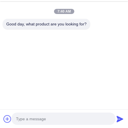
Adsorption von Proteinen
jetzt chatten
Send Inquiry
7:40 AM
#
Filterröhre Aus Drahtnetz
#
Edelstahl-Filter
#
Metallfilter
Good day, what product are you looking for?
Metallfilterelement
2026-06-03
10 Ansichten
Minimale Wirkung auf die Flüssigkeit Reinheit Metallfilterelement Niedrige
Adsorption von Proteinen Beschreibung: Dieses aus hochreinen
metallischen Rohstoffen hergestellte, mit niedrigem Protein...
Mehr anzeigen
Nachrichten des Besuchers
Hinterlassen Sie eine Nachricht
Bisher keine öffentlichen Kommentare