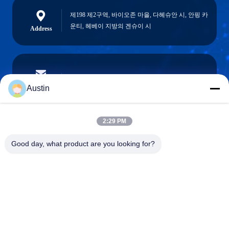
제198 제2구역, 바이오존 마을, 다헤슈안 시, 안핑 카
운티, 헤베이 지방의 겐슈이 시
Address
austin@xuweifilter.com
E-mail
Austin
2:29 PM
0086-19133486000
Good day, what product are you looking for?
Phone
Anping Xuwei wire mesh products Co., Ltd