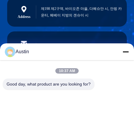
제198 제2구역, 바이오존 마을, 다헤슈안 시, 안핑 카
운티, 헤베이 지방의 겐슈이 시
Address
austin@xuweifilter.com
E-mail
Austin
10:37 AM
0086-19133486000
Good day, what product are you looking for?
Phone
Anping Xuwei wire mesh products Co., Ltd