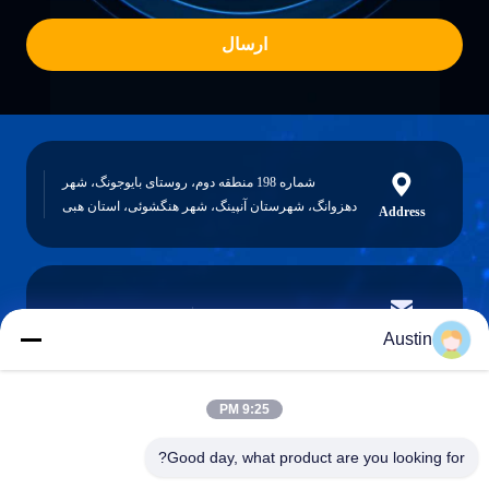
ارسال
شماره 198 منطقه دوم، روستای بایوجونگ، شهر
دهزوانگ، شهرستان آنپینگ، شهر هنگشوئی، استان هبی
Address
austin@xuweifilter.com
E-mail
Austin
9:25 PM
0086-19133486000
Good day, what product are you looking for?
Phone