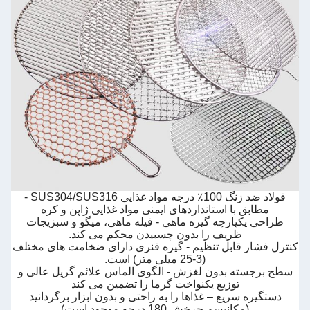
فولاد ضد زنگ 100٪ درجه مواد غذایی SUS304/SUS316 -
مطابق با استانداردهای ایمنی مواد غذایی ژاپن و کره
طراحی یکپارچه گیره ماهی - فیله ماهی، میگو و سبزیجات
ظریف را بدون چسبیدن محکم می کند.
کنترل فشار قابل تنظیم - گیره فنری دارای ضخامت های مختلف
(3-25 میلی متر) است.
سطح برجسته بدون لغزش - الگوی الماس علائم گریل عالی و
توزیع یکنواخت گرما را تضمین می کند
دستگیره سریع – غذاها را به راحتی و بدون ابزار برگردانید
(مکانیسم چرخش 180 درجه موجود است)