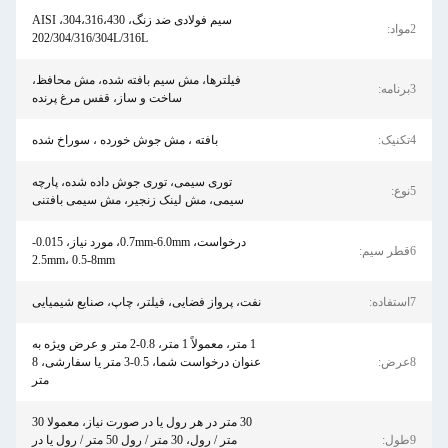
سیم فولادی ضد زنگ، 304،316،430، AISI
2مواد:
202/304/316/304L/316L
فیلترها، مش سیم بافته شده، مش محافظ،
3برنامه:
ساخت و ساز، قفس مرغ پرنده
4تکنیک:
بافته ، مش جوش خورده ، سوراخ شده
توری سیمی، توری جوش داده شده، پارچه
5نوع:
سیمی، مش لینک زنجیر، مش سیمی بافتنی
درخواست، 0.7mm-6.0mm، مورد نیاز، 0.015-
6قطر سیم:
2.5mm، 0.5-8mm
7استفاده:
نفت، پرواز فضایی، فیلتر، چاپ، صنایع شیمیایی
1 متر، معمولاً 1 متر، 0.8-2 متر و عرض ویژه به
8عرض:
عنوان درخواست شما، 0.5-3 متر یا سفارشی، 8
متر
30 متر در هر رول یا در صورت نیاز، معمولا 30
9طول:
متر / رول، 30 متر / رول 50 متر / رول یا در