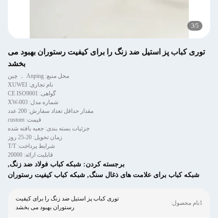
3
/
5
توری کباب پز استیل ضد زنگ را برای کیفیت رستوران بهبود می
بخشد
محل منبع: Anping ， چین
نام تجاری: XUWEI
گواهی: CE ISO9001
شماره مدل: XW-003
مقدار حداقل تعداد سفارش: 200 عدد
قیمت: custom
جزئیات بسته بندی: جعبه بافته شده
زمان تحویل: 20-25 روز
شرایط پرداخت: T/T
قابلیت ارائه: 20000
برجسته کردن:
شبکه کباب فولاد ضد زنگ
,
شبکه کباب برای علامت های ذغال سنگ
,
شبکه کباب کیفیت رستوران
توری کباب پز استیل ضد زنگ را برای کیفیت
1نام محصول:
رستوران بهبود می بخشد