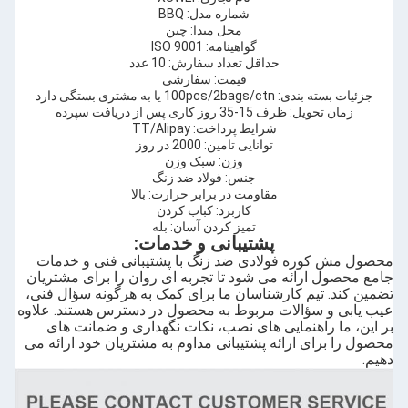
شماره مدل: BBQ
محل مبدا: چین
گواهینامه: ISO 9001
حداقل تعداد سفارش: 10 عدد
قیمت: سفارشی
جزئیات بسته بندی: 100pcs/2bags/ctn یا به مشتری بستگی دارد
زمان تحویل: ظرف 15-35 روز کاری پس از دریافت سپرده
شرایط پرداخت: TT/Alipay
توانایی تامین: 2000 در روز
وزن: سبک وزن
جنس: فولاد ضد زنگ
مقاومت در برابر حرارت: بالا
کاربرد: کباب کردن
تمیز کردن آسان: بله
پشتیبانی و خدمات:
محصول مش کوره فولادی ضد زنگ با پشتیبانی فنی و خدمات
جامع محصول ارائه می شود تا تجربه ای روان را برای مشتریان
تضمین کند. تیم کارشناسان ما برای کمک به هرگونه سؤال فنی،
عیب یابی و سؤالات مربوط به محصول در دسترس هستند. علاوه
بر این، ما راهنمایی های نصب، نکات نگهداری و ضمانت های
محصول را برای ارائه پشتیبانی مداوم به مشتریان خود ارائه می
دهیم.