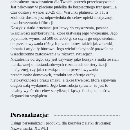
opłacalnym rozwiązaniem dla Twoich potrzeb przechowywania.
Jest pakowany w plecione pudełka do bezpiecznego transportu, a
czas dostawy wynosi 20-25 dni. Warunki płatności to TT, a
zdolność dostaw jest odpowiednia do celów opieki medycznej,
przechowywania i filtracji.
Koszyk z siatki drucianej jest łatwy do czyszczenia, posiada
właściwości antykorozyjne, które ułatwiają jego wycieranie. Jego
pojemność wynosi od 500 do 2000 g, co czyni go odpowiednim
do przechowywania różnych przedmiotów, takich jak zabawki,
ubrania i artykuły biurowe. Jego wielofunkcyjność pozwala na
wszechstronne zastosowanie w różnych sytuacjach.
Niezależnie od tego, czy jest używany jako koszyk z siatki ze stali
nierdzewnej o niestandardowych rozmiarach do sterylizacji
medycznej, czy jako rozwiązanie do przechowywania
przedmiotów domowych, produkt ten oferuje cechy
nietoksyczności i braku smaku, a także trwałość, która zapewnia
długotrwałą wydajność. Jego konstrukcja sprawia, że jest to
idealny wybór do celów sterylizacji, łącząc funkcjonalność z
eleganckim wyglądem.
Personalizacja:
Usługi personalizacji produktu dla koszyka z siatki drucianej:
Nazwa marki: XUWEI