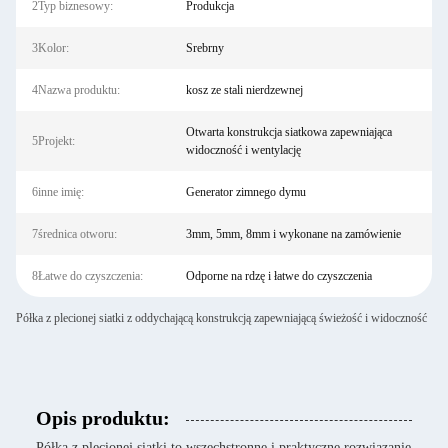
2Typ biznesowy:
Produkcja
3Kolor:
Srebrny
4Nazwa produktu:
kosz ze stali nierdzewnej
Otwarta konstrukcja siatkowa zapewniająca
5Projekt:
widoczność i wentylację
6inne imię:
Generator zimnego dymu
7średnica otworu:
3mm, 5mm, 8mm i wykonane na zamówienie
8Łatwe do czyszczenia:
Odporne na rdzę i łatwe do czyszczenia
Półka z plecionej siatki z oddychającą konstrukcją zapewniającą świeżość i widoczność
Opis produktu:
Półka z plecionej siatki to wszechstronne i praktyczne rozwiązanie