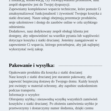
z instalacją, konserwacją, czy rozwiązywaniem problemów, nasz
zespół ekspertów jest do Twojej dyspozycji.
Zapewniamy kompleksowe wsparcie techniczne, które pomoże Ci
zmaksymalizować funkcjonalność i żywotność Twojego koszyka z
siatki drucianej. Nasze usługi obejmują prezentacje produktów,
sesje szkoleniowe i dostęp do zasobów online w celu szybkiego
odniesienia.
Dodatkowo, nasz dedykowany zespół obsługi klienta jest
dostępny, aby odpowiedzieć na wszelkie pytania lub wątpliwości
dotyczące koszyka z siatki drucianej. Jesteśmy zaangażowani w
zapewnienie Ci wsparcia, którego potrzebujesz, aby jak najlepiej
wykorzystać swój zakup.
Pakowanie i wysyłka:
Opakowanie produktu dla koszyka z siatki drucianej:
Nasz koszyk z siatki drucianej jest starannie pakowany, aby
zapewnić bezpieczną dostawę do Twojego domu. Każdy koszyk
jest owinięty w materiał ochronny, aby zapobiec uszkodzeniom
podczas transportu.
Informacje o wysyłce:
Oferujemy szybką i niezawodną wysyłkę wszystkich zamówień
koszyków z siatki drucianej. Po złożeniu zamówienia szybko je
przetworzymy i dostarczymy numer śledzenia, dzięki czemu