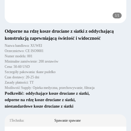
1
/
1
Odporne na rdzę kosze druciane z siatki z oddychającą
konstrukcją zapewniającą świeżość i widoczność
Nazwa handlowa: XUWEI
Orzecznictwo: CE ISO9001
Numer modelu: 001
Minimalne zamówienie: 200 zestawów
Cena: 50-60 USD
Szczegóły pakowania: tkane pudełko
Czas dostawy: 20-25 dni
Zasady płatności: TT
Możliwość Supply: Opieka medyczna, przechowywanie, filtracja
Podkreślić:
oddychające kosze druciane z siatki
,
odporne na rdzę kosze druciane z siatki
,
niestandardowe kosze druciane z siatki
1Technika:
Spawanie spawane