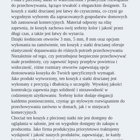
do przechowywania, łączące trwałość z eleganckim designem. Ta
koszyk z siatki drucianej jest łatwy do czyszczenia, co czyni go
wygodnym wyborem dla zapracowanych gospodarstw domowych
lub zastosowań komercyjnych. Materiał odporny na rdzę
zapewnia, że koszyk zachowa swój srebrny kolor i jakość przez
długi czas, a także jest łatwy do wytarcia.
Dzięki średnicom otworów 3 mm, 5 mm, 8 mm oraz opcjom
wykonania na zamówienie, ten koszyk z siatki drucianej oferuje
elastyczność dopasowania do różnych potrzeb przechowywania.
Niezależnie od tego, czy potrzebujesz bezpiecznie przechowywać
małe przedmioty, czy zapewnić lepszy przepływ powietrza i
widoczność, różne rozmiary otworów zapewniają opcje
dostosowania koszyka do Twoich specyficznych wymagań.
Jako produkt wytworzony, ten koszyk z siatki drucianej jest
wykonany z precyzją i dbałością o szczegóły. Wysokiej jakości
konstrukcja zapewnia jego solidność i niezawodność w
codziennym użytkowaniu. Srebrny kolor dodaje elegancji
każdemu pomieszczeniu, czyniąc go stylowym rozwiązaniem do
przechowywania zarówno w domach, jak i w miejscach
komercyjnych.
Chociaż ten koszyk z plecionej siatki nie jest dostępny do
oglądania w salonie, jest on wygodnie dostępny do zakupu u
producenta. Jako firma produkcyjna priorytetowo traktujemy
wydajność i jakość naszych produktów, zapewniając, że każdy