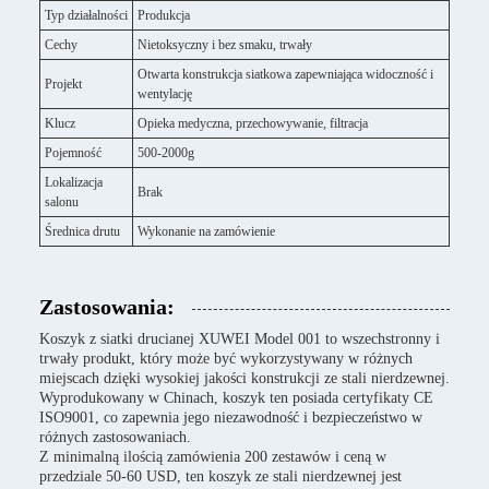
Typ działalności
Produkcja
Cechy
Nietoksyczny i bez smaku, trwały
Otwarta konstrukcja siatkowa zapewniająca widoczność i
Projekt
wentylację
Klucz
Opieka medyczna, przechowywanie, filtracja
Pojemność
500-2000g
Lokalizacja
Brak
salonu
Średnica drutu
Wykonanie na zamówienie
Zastosowania:
Koszyk z siatki drucianej XUWEI Model 001 to wszechstronny i
trwały produkt, który może być wykorzystywany w różnych
miejscach dzięki wysokiej jakości konstrukcji ze stali nierdzewnej.
Wyprodukowany w Chinach, koszyk ten posiada certyfikaty CE
ISO9001, co zapewnia jego niezawodność i bezpieczeństwo w
różnych zastosowaniach.
Z minimalną ilością zamówienia 200 zestawów i ceną w
przedziale 50-60 USD, ten koszyk ze stali nierdzewnej jest