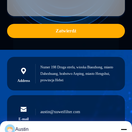
Zatwierdź
Numer 198 Druga strefa, wioska Biaozhong, miasto
Dahezhuang, hrabstwo Anping, miasto Hengshui,
prowincja Hebei
Address
austin@xuweifilter.com
E-mail
Austin