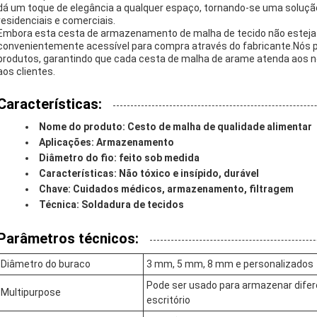
dá um toque de elegância a qualquer espaço, tornando-se uma solu
residenciais e comerciais.
Embora esta cesta de armazenamento de malha de tecido não esteja 
convenientemente acessível para compra através do fabricante.Nós pr
produtos, garantindo que cada cesta de malha de arame atenda aos no
aos clientes.
Características:
Nome do produto: Cesto de malha de qualidade alimentar
Aplicações: Armazenamento
Diâmetro do fio: feito sob medida
Características: Não tóxico e insípido, durável
Chave: Cuidados médicos, armazenamento, filtragem
Técnica: Soldadura de tecidos
Parâmetros técnicos:
Diâmetro do buraco
3 mm, 5 mm, 8 mm e personalizados
Pode ser usado para armazenar difer
Multipurpose
escritório