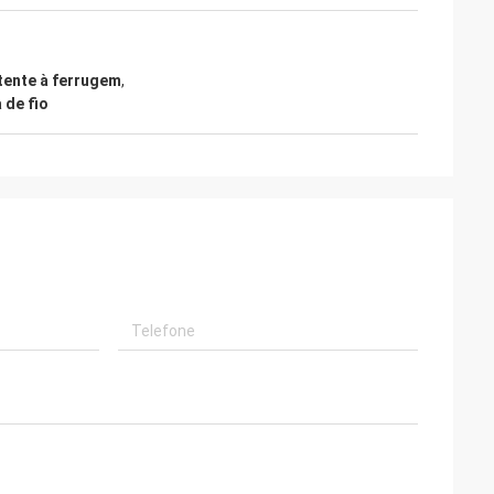
tente à ferrugem
,
 de fio