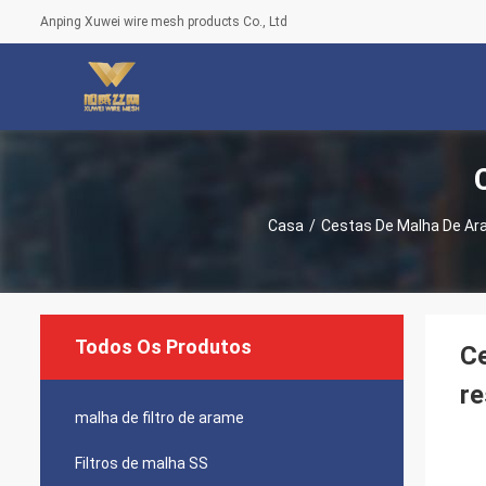
Anping Xuwei wire mesh products Co., Ltd
Casa
/
Cestas De Malha De A
Todos Os Produtos
Ce
re
malha de filtro de arame
Filtros de malha SS