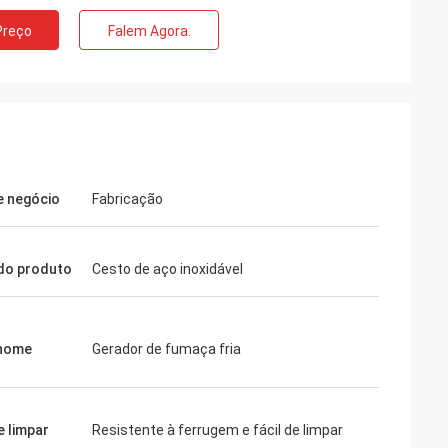
Preço
Falem Agora.
e negócio
Fabricação
do produto
Cesto de aço inoxidável
 nome
Gerador de fumaça fria
e limpar
Resistente à ferrugem e fácil de limpar