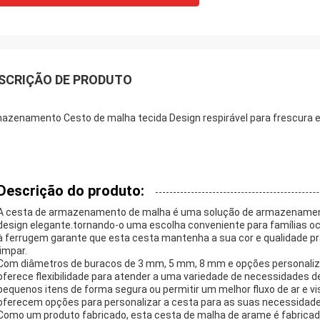
SCRIÇÃO DE PRODUTO
azenamento Cesto de malha tecida Design respirável para frescura e 
Descrição do produto:
A cesta de armazenamento de malha é uma solução de armazenamento
design elegante.tornando-o uma escolha conveniente para famílias o
à ferrugem garante que esta cesta mantenha a sua cor e qualidade p
limpar.
Com diâmetros de buracos de 3 mm, 5 mm, 8 mm e opções personaliza
oferece flexibilidade para atender a uma variedade de necessidade
pequenos itens de forma segura ou permitir um melhor fluxo de ar e vi
oferecem opções para personalizar a cesta para as suas necessidade
Como um produto fabricado, esta cesta de malha de arame é fabricad