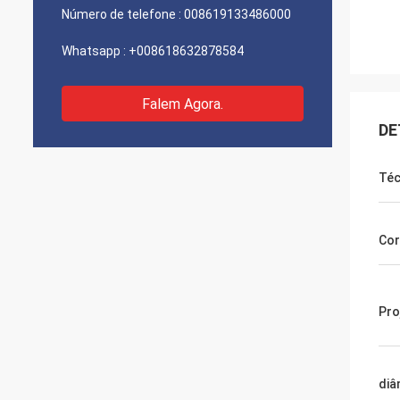
Número de telefone :
008619133486000
Whatsapp :
+008618632878584
Falem Agora.
DE
Téc
Cor
Pro
diâ