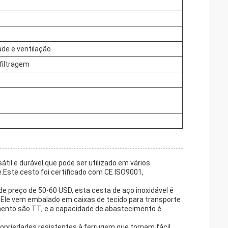
ade e ventilação
filtragem
il e durável que pode ser utilizado em vários
e.Este cesto foi certificado com CE ISO9001,
.
 preço de 50-60 USD, esta cesta de aço inoxidável é
le vem embalado em caixas de tecido para transporte
ento são TT, e a capacidade de abastecimento é
.
ropriedades resistentes à ferrugem que tornam fácil