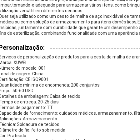
limpar.tornando-o adequado para armazenar vários itens, como brinq
utilização versátil em diferentes cenários.
Quer seja utilizado como um cesto de malha de aço inoxidável de tama
médica ou como solução de armazenamento para itens domésticos,Est
insípidas, juntamente com durabilidade que garante um desempenho d
fins de esterilização, combinando funcionalidade com uma aparência 
Personalização:
Serviços de personalização de produtos para a cesta de malha de ara
Marca: XUWEI
Número do modelo: 001
Local de origem: China
Certificação: CE ISO9001
Quantidade mínima de encomenda: 200 conjuntos
Preço: 50-60 USD
Detalhes da embalagem: Caixa de tecido
Tempo de entrega: 20-25 dias
Termos de pagamento: TT
Capacidade de fornecimento: cuidados médicos, armazenamento, fil
Aplicações: Armazenamento
Técnica: Soldadura de tecidos
Diâmetro do fio: feito sob medida
Cor: Prateado