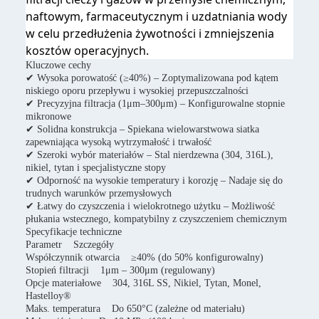
naftowym, farmaceutycznym i uzdatniania wody
w celu przedłużenia żywotności i zmniejszenia
kosztów operacyjnych.
Kluczowe cechy
✔ Wysoka porowatość (≥40%) – Zoptymalizowana pod kątem
niskiego oporu przepływu i wysokiej przepuszczalności
✔ Precyzyjna filtracja (1μm–300μm) – Konfigurowalne stopnie
mikronowe
✔ Solidna konstrukcja – Spiekana wielowarstwowa siatka
zapewniająca wysoką wytrzymałość i trwałość
✔ Szeroki wybór materiałów – Stal nierdzewna (304, 316L),
nikiel, tytan i specjalistyczne stopy
✔ Odporność na wysokie temperatury i korozję – Nadaje się do
trudnych warunków przemysłowych
✔ Łatwy do czyszczenia i wielokrotnego użytku – Możliwość
płukania wstecznego, kompatybilny z czyszczeniem chemicznym
Specyfikacje techniczne
Parametr Szczegóły
Współczynnik otwarcia ≥40% (do 50% konfigurowalny)
Stopień filtracji 1μm – 300μm (regulowany)
Opcje materiałowe 304, 316L SS, Nikiel, Tytan, Monel,
Hastelloy®
Maks. temperatura Do 650°C (zależne od materiału)