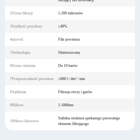
filtrujący bez deformacji
2Ocena filtracji:
1-200 mikronów
3Szybkość przysłony:
≥40%
4używać:
Filtr powietrza
5Technologia:
SInteresowany
6Ocena ciśnienia:
Do 10 barów
7Przepuszczalność powietrza:
≥600 l / dm² / min
8Aplikacja:
Filtracja cieczy i gazów
9Mikron:
1-1000um
Stabilna struktura spiekanego porowatego
10Słowo kluczowe:
elementu filtrującego