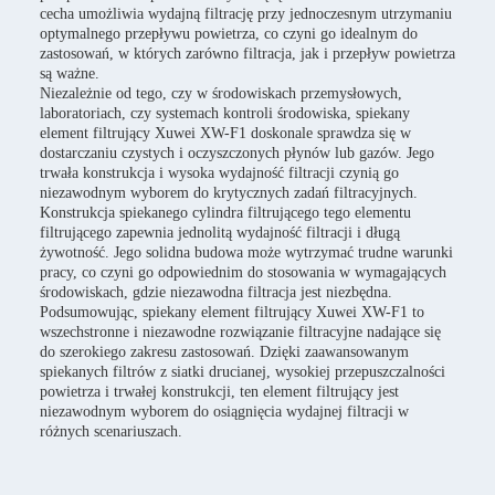
cecha umożliwia wydajną filtrację przy jednoczesnym utrzymaniu
optymalnego przepływu powietrza, co czyni go idealnym do
zastosowań, w których zarówno filtracja, jak i przepływ powietrza
są ważne.
Niezależnie od tego, czy w środowiskach przemysłowych,
laboratoriach, czy systemach kontroli środowiska, spiekany
element filtrujący Xuwei XW-F1 doskonale sprawdza się w
dostarczaniu czystych i oczyszczonych płynów lub gazów. Jego
trwała konstrukcja i wysoka wydajność filtracji czynią go
niezawodnym wyborem do krytycznych zadań filtracyjnych.
Konstrukcja spiekanego cylindra filtrującego tego elementu
filtrującego zapewnia jednolitą wydajność filtracji i długą
żywotność. Jego solidna budowa może wytrzymać trudne warunki
pracy, co czyni go odpowiednim do stosowania w wymagających
środowiskach, gdzie niezawodna filtracja jest niezbędna.
Podsumowując, spiekany element filtrujący Xuwei XW-F1 to
wszechstronne i niezawodne rozwiązanie filtracyjne nadające się
do szerokiego zakresu zastosowań. Dzięki zaawansowanym
spiekanych filtrów z siatki drucianej, wysokiej przepuszczalności
powietrza i trwałej konstrukcji, ten element filtrujący jest
niezawodnym wyborem do osiągnięcia wydajnej filtracji w
różnych scenariuszach.