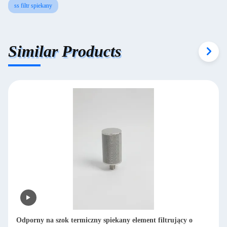
ss filtr spiekany
Similar Products
cy o
Łatwa wymiana filtra Spiekany filtr Średnio precyzyjny pr