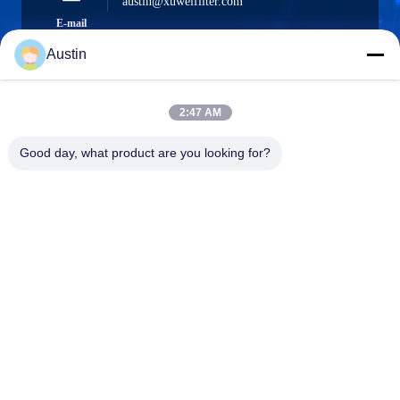
austin@xuweifilter.com
E-mail
Austin
2:47 AM
0086-19133486000
Phone
Good day, what product are you looking for?
Anping Xuwei wire mesh products Co., Ltd