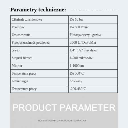
Parametry techniczne:
Ciśnienie znamionowe
Do 10 bar
Przepływ
Do 500 l/min
Zastosowanie
Filtracja cieczy i gazów
Przepuszczalność powietrza
≥600 L / Dm² /Min
Gwint
1/4", 1/2" i tak dalej
Stopień filtracji
1-200 mikronów
Mikron
1-1000um
Temperatura pracy
Do 500°C
Technologia
Spiekany
Temperatura pracy
-200-480℃