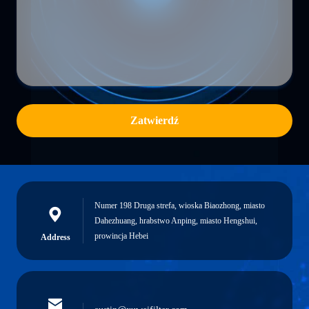
Zatwierdź
Numer 198 Druga strefa, wioska Biaozhong, miasto
Dahezhuang, hrabstwo Anping, miasto Hengshui,
prowincja Hebei
Address