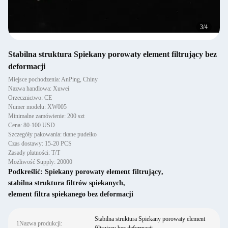
3
/
4
Stabilna struktura Spiekany porowaty element filtrujący bez
deformacji
Miejsce pochodzenia: AnPing, Chiny
Nazwa handlowa: Xuwei
Orzecznictwo: CE
Numer modelu: XW005
Minimalne zamówienie: 200 szt
Cena: 80-100 USD
Szczegóły pakowania: tkane pudełko
Czas dostawy: 15-20 PCS
Zasady płatności: T/T
Możliwość Supply: 20000
Podkreślić:
Spiekany porowaty element filtrujący
,
stabilna struktura filtrów spiekanych
,
element filtra spiekanego bez deformacji
Stabilna struktura Spiekany porowaty element
1Nazwa produkcji: