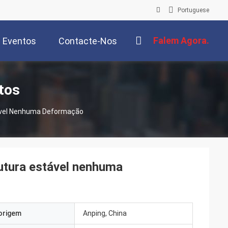
Portuguese
Falem Agora.
Eventos
Contacte-Nos
tos
tável Nenhuma Deformação
utura estável nenhuma
origem
Anping, China