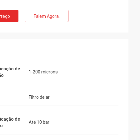
Preço
Falem Agora.
ficação de
1-200 mícrons
ão
Filtro de ar
ficação de
Até 10 bar
ão