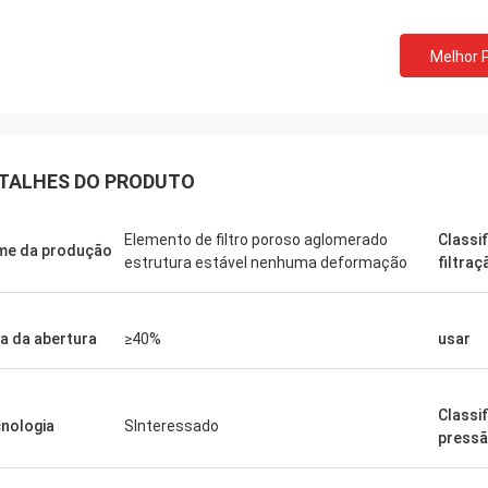
Melhor 
TALHES DO PRODUTO
Elemento de filtro poroso aglomerado
Classi
e da produção
estrutura estável nenhuma deformação
filtraç
a da abertura
≥40%
usar
Classi
nologia
SInteressado
press