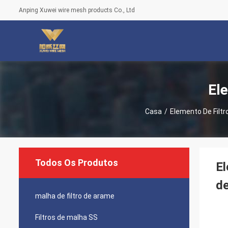
Anping Xuwei wire mesh products Co., Ltd
El
Casa
/
Elemento De Filt
Todos Os Produtos
El
d
malha de filtro de arame
Filtros de malha SS