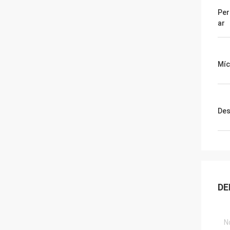
Per
ar
Míc
Des
DE