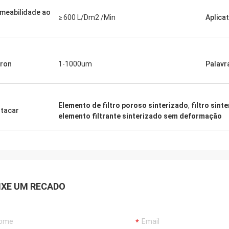
meabilidade ao
≥ 600 L/Dm2 /Min
Aplicat
ron
1-1000um
Palavr
Elemento de filtro poroso sinterizado
,
filtro sint
tacar
elemento filtrante sinterizado sem deformação
IXE UM RECADO