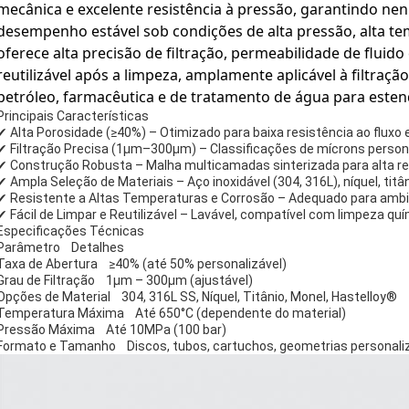
mecânica e excelente resistência à pressão, garantindo 
desempenho estável sob condições de alta pressão, alta te
oferece alta precisão de filtração, permeabilidade de fluido 
reutilizável após a limpeza, amplamente aplicável à filtraçã
petróleo, farmacêutica e de tratamento de água para estende
Principais Características
✔ Alta Porosidade (≥40%) – Otimizado para baixa resistência ao fluxo 
✔ Filtração Precisa (1μm–300μm) – Classificações de mícrons person
✔ Construção Robusta – Malha multicamadas sinterizada para alta res
✔ Ampla Seleção de Materiais – Aço inoxidável (304, 316L), níquel, titân
✔ Resistente a Altas Temperaturas e Corrosão – Adequado para ambie
✔ Fácil de Limpar e Reutilizável – Lavável, compatível com limpeza qu
Especificações Técnicas
Parâmetro Detalhes
Taxa de Abertura ≥40% (até 50% personalizável)
Grau de Filtração 1μm – 300μm (ajustável)
Opções de Material 304, 316L SS, Níquel, Titânio, Monel, Hastelloy®
Temperatura Máxima Até 650°C (dependente do material)
Pressão Máxima Até 10MPa (100 bar)
Formato e Tamanho Discos, tubos, cartuchos, geometrias personali