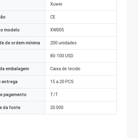
Xuwei
ção
CE
o modelo
XW005
de de ordem mínima
200 unidades
80-100 USD
 da embalagem
Caixa de tecido
 entrega
15 a 20 PCS
e pagamento
T/T
e da fonte
20.000