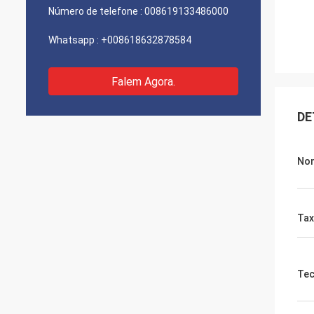
Número de telefone :
008619133486000
Whatsapp :
+008618632878584
Falem Agora.
DE
Nom
Tax
Tec