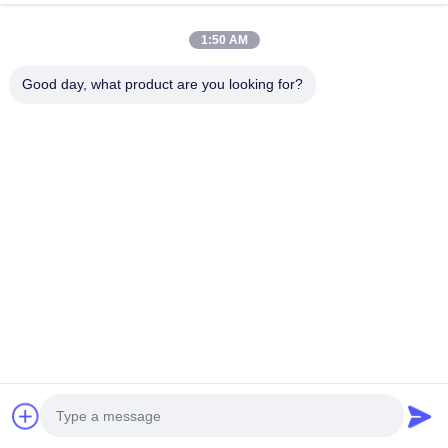
Rozmawiaj teraz
Send Inquiry
1:50 AM
#
Arkusz Perforowany Z Okrągłymi Otworami
Good day, what product are you looking for?
#
Okrągła Perforowana Blacha
#
Perforowana Metalowa Płyta
Produkty z metalu perforowanego
2026-06-11
16 poglądy
Perforowane produkty metalowe o wysokiej płaskości dla łatwej instalacji
Opis: Nasze produkty z perforowanego metalu o wysokiej płaskości są
precyzyjnie wytwarzane poprzez zaawansowane procesy ...
Zobacz więcej
Wiadomości odwiedzających
Zostaw wiadomość
Jeszcze żaden komentarz publiczny