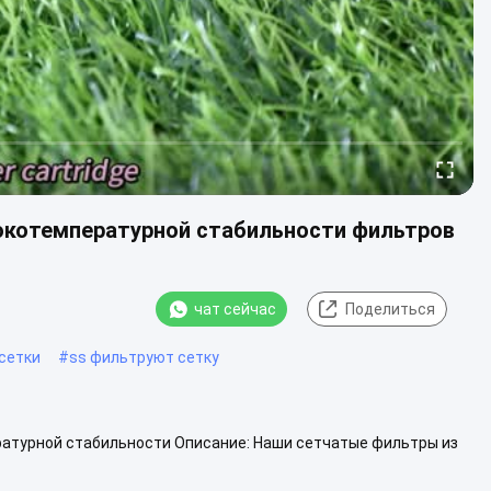
окотемпературной стабильности фильтров
чат сейчас
Поделиться
сетки
#
ss фильтруют сетку
ратурной стабильности Описание: Наши сетчатые фильтры из
влены из высококачественного с...
Посмотреть больше