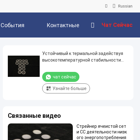
Russian
Чат Сейчас
События
Контактные
Данные
Устойчивый к термальной задействуя
высокотемпературной стабильности
фильтров сетки СС
чат сейчас
Узнайте больше
Связанные видео
Стрейнер ячеистой сет
и СС деятельности низк
ого энергопотребления