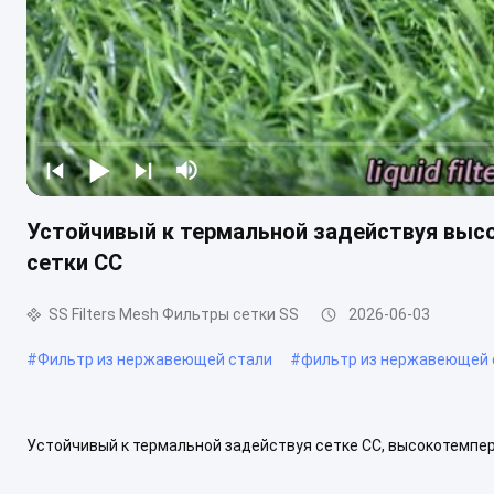
Устойчивый к термальной задействуя выс
сетки СС
SS Filters Mesh Фильтры сетки SS
2026-06-03
#
Фильтр из нержавеющей стали
#
фильтр из нержавеющей 
Устойчивый к термальной задействуя сетке СС, высокотемпе
нержавеющей стали, устойчивые к термоциклированию, изгото