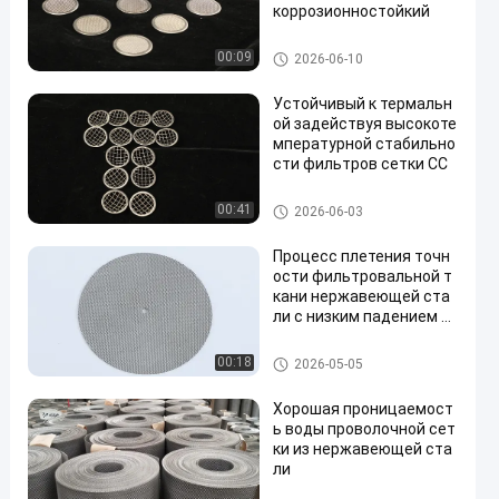
коррозионностойкий
SS Filters Mesh Фильтры сетк
00:09
2026-06-10
и SS
Устойчивый к термальн
ой задействуя высокоте
мпературной стабильно
сти фильтров сетки СС
SS Filters Mesh Фильтры сетк
00:41
2026-06-03
и SS
Процесс плетения точн
ости фильтровальной т
кани нержавеющей ста
ли с низким падением д
авления
SS Filters Mesh Фильтры сетк
00:18
2026-05-05
и SS
Хорошая проницаемост
ь воды проволочной сет
ки из нержавеющей ста
ли