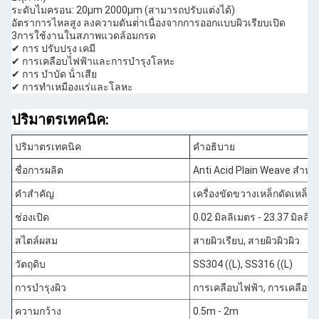
ระดับไมครอน: 20μm 2000μm (สามารถปรับแต่งได้)
อัตราการไหลสูง ลงความดันต่ําเนื่องจากการออกแบบผิวเรียบเปิด
3การใช้งานในสภาพแวดล้อมกรด
✔ การ ปรับปรุง เคมี
✔ การเคลือบไฟฟ้าและการบํารุงโลหะ
✔ การ บําบัด น้ําเสีย
✔ การทําเหมืองแร่และโลหะ
ปริมาตรเทคนิค:
ปริมาตรเทคนิค
คําอธิบาย
ชื่อการผลิต
Anti Acid Plain Weave สําหร
คําสําคัญ
เครื่องขัดขวางเหล็กดัดเหล็ก
ช่องเปิด
0.02 มิลลิเมตร - 23.37 มิลลิเ
สไตล์ผสม
สายผิวเรียบ, สายผิวผิวผิว
วัตถุดิบ
SS304 ((L), SS316 ((L)
การบํารุงผิว
การเคลือบไฟฟ้า, การเคลือบเ
ความกว้าง
0.5m - 2m