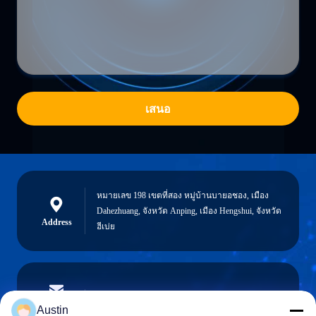
เสนอ
หมายเลข 198 เขตที่สอง หมู่บ้านบายอชอง, เมือง
Dahezhuang, จังหวัด Anping, เมือง Hengshui, จังหวัด
Address
ฮีเบ่ย
austin@xuweifilter.com
E-mail
Austin