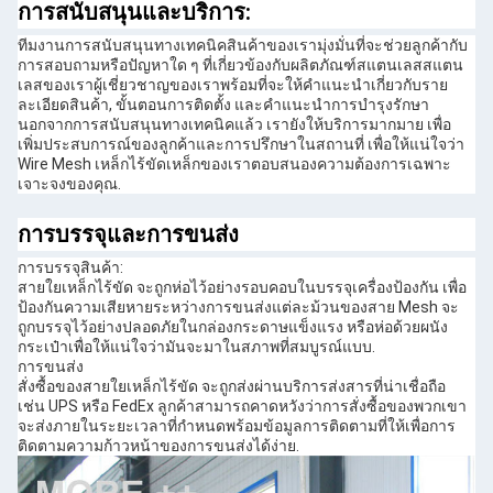
การสนับสนุนและบริการ:
ทีมงานการสนับสนุนทางเทคนิคสินค้าของเรามุ่งมั่นที่จะช่วยลูกค้ากับ
การสอบถามหรือปัญหาใด ๆ ที่เกี่ยวข้องกับผลิตภัณฑ์สแตนเลสสแตน
เลสของเราผู้เชี่ยวชาญของเราพร้อมที่จะให้คําแนะนําเกี่ยวกับราย
ละเอียดสินค้า, ขั้นตอนการติดตั้ง และคําแนะนําการบํารุงรักษา
นอกจากการสนับสนุนทางเทคนิคแล้ว เรายังให้บริการมากมาย เพื่อ
เพิ่มประสบการณ์ของลูกค้าและการปรึกษาในสถานที่ เพื่อให้แน่ใจว่า
Wire Mesh เหล็กไร้ขัดเหล็กของเราตอบสนองความต้องการเฉพาะ
เจาะจงของคุณ.
การบรรจุและการขนส่ง
การบรรจุสินค้า:
สายใยเหล็กไร้ขัด จะถูกห่อไว้อย่างรอบคอบในบรรจุเครื่องป้องกัน เพื่อ
ป้องกันความเสียหายระหว่างการขนส่งแต่ละม้วนของสาย Mesh จะ
ถูกบรรจุไว้อย่างปลอดภัยในกล่องกระดาษแข็งแรง หรือห่อด้วยผนัง
กระเป๋าเพื่อให้แน่ใจว่ามันจะมาในสภาพที่สมบูรณ์แบบ.
การขนส่ง
สั่งซื้อของสายใยเหล็กไร้ขัด จะถูกส่งผ่านบริการส่งสารที่น่าเชื่อถือ
เช่น UPS หรือ FedEx ลูกค้าสามารถคาดหวังว่าการสั่งซื้อของพวกเขา
จะส่งภายในระยะเวลาที่กําหนดพร้อมข้อมูลการติดตามที่ให้เพื่อการ
ติดตามความก้าวหน้าของการขนส่งได้ง่าย.