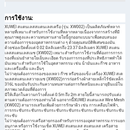
การใช้งาน:
XUWEI สแตนเลสสแตนเลสเครือ (รุ่น: XW002) เป็นผลิตภัณฑ์หลาก
หลายที่เหมาะสําหรับการใช้งานที่หลากหลายเนื่องจากการสร้างที่มี
คุณภาพสูงและความทนทานสายใยนี้ถูกออกแบบมาเพื่อตอบสนอง
ความต้องการของอุตสาหกรรมต่าง ๆ ด้วยคุณสมบัติพิเศษของมัน.
ด้วยช่องเปิดตั้งแต่ 0.02 มิลลิเมตรถึง 23.37 มิลลิเมตร XUWEI สแตน
เลสสแตนเลสเมช (XW002) เหมาะสําหรับการใช้งานที่ต้องการการก
รองที่แม่นยําสายใยเย็บละเอียด รับรองการกรองที่ประสิทธิภาพทําให้
มันเหมาะสําหรับการใช้ในอุตสาหกรรม เช่น น้ํามันและก๊าซ อาหาร
และเครื่องดื่ม และอื่นๆ
ไม่ว่าคุณต้องการกรองของเหลว ก๊าซ หรือของแข็ง เครื่อง XUWEI สเต
นเลสสแตนเลสวายเมช (XW002)การก่อสร้างผ้าสายเหล็กไร้ขัดเหล็ก
316L ของมันรับประกันความทนทานต่อการกัดสนิมและอายุยืนแม้ใน
สภาพแวดล้อมที่ต้องการ
มีให้เลือกในความกว้างตั้งแต่ 0.5m ถึง 2m สายใยนี้สามารถปรับแต่ง
ตามความต้องการของท่านได้ นอกจากนี้XUWEI สแตนเลส Wire Mesh
(XW002) สามารถเสริมเพิ่มด้วยการรักษาผิว เช่น การเคลือบไฟฟ้า,
การกระชับกระชับกระชับกระชับกระชับกระชับกระชับกระชับกระชับ
กระชับ
ไม่ว่าคุณต้องการเครือสายกรองสําหรับการกรองอุตสาหกรรม การแยก
อนุภาค หรือการใช้งานเช็ด XUWEI สแตนเลส สแตนเลส เครือสาย