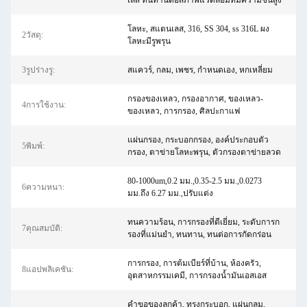
เลส ทนทานต่อสภาพแวดล้อมที่มีความชื้นสูง
โลหะ, สแตนเลส, 316, SS 304, ss 316L ผง
2วัสดุ:
โลหะมีรูพรุน
3รูปร่างรู:
สแควร์, กลม, เพชร, กำหนดเอง, หกเหลี่ยม
กรองของเหลว, กรองอากาศ, ของเหลว-
4การใช้งาน:
ของเหลว, การกรอง, ศิลปะกาแฟ
แผ่นกรอง, กระบอกกรอง, องค์ประกอบตัว
5พิมพ์:
กรอง, ตาข่ายโลหะพรุน, ตัวกรองตาข่ายลวด
80-1000um,0.2 มม.,0.35-2.5 มม.,0.0273
6ความหนา:
มม.ถึง 6.27 มม.,ปรับแต่ง
ทนความร้อน, การกรองที่ดีเยี่ยม, ระดับการก
7คุณสมบัติ:
รองที่แม่นยำ, ทนทาน, ทนต่อการกัดกร่อน
การกรอง, การต้มเบียร์ที่บ้าน, ห้องครัว,
8แอปพลิเคชัน:
อุตสาหกรรมเคมี, การกรองน้ำมันเอสเอส
คำขอของลูกค้า, ทรงกระบอก, แผ่นกลม,