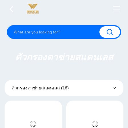
ตัวกรองตาข่ายสแตนเลส
ตัวกรองตาข่ายสแตนเลส
(16)