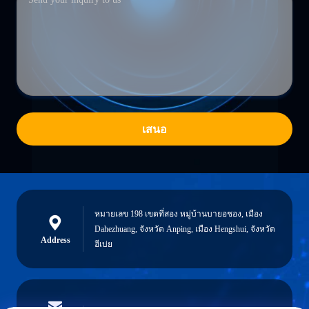
เสนอ
หมายเลข 198 เขตที่สอง หมู่บ้านบายอชอง, เมือง
Dahezhuang, จังหวัด Anping, เมือง Hengshui, จังหวัด
Address
ฮีเบ่ย