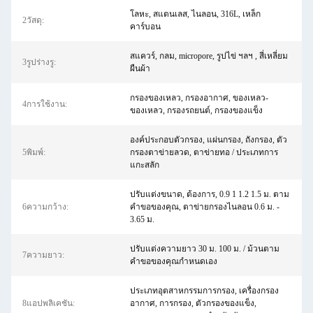
โลหะ, สแตนเลส, ไนลอน, 316L, เหล็ก
2วัสดุ:
คาร์บอน
สแควร์, กลม, micropore, รูปไข่ ฯลฯ , สี่เหลี่ยม
3รูปร่างรู:
ผืนผ้า
กรองของเหลว, กรองอากาศ, ของเหลว-
4การใช้งาน:
ของเหลว, กรองรถยนต์, กรองของแข็ง
องค์ประกอบตัวกรอง, แผ่นกรอง, ถังกรอง, ตัว
5พิมพ์:
กรองตาข่ายลวด, ตาข่ายทอ / ประเภทการ
แกะสลัก
ปรับแต่งขนาด, ต้องการ, 0.9 1 1.2 1.5 ม. ตาม
6ความกว้าง:
คำขอของคุณ, ตาข่ายกรองไนลอน 0.6 ม. -
3.65 ม.
ปรับแต่งความยาว 30 ม. 100 ม. / ม้วนตาม
7ความยาว:
คำขอของคุณกำหนดเอง
ประเภทอุตสาหกรรมการกรอง, เครื่องกรอง
8แอปพลิเคชัน:
อากาศ, การกรอง, ตัวกรองของแข็ง,