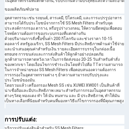
ในอุตสาหกรรมที่แตกต่างกัน, รับประกันความบริสุทธิ์และความสะอาด
ของผลิตภัณฑ์ปลาย
อุตสาหกรรม เช่น รถยนต์, สารเคมี, ปิโตรเคมี, และการแปรรูปอาหาร
สามารถได้รับประโยชน์จากการใช้ SS Mesh Filters สําหรับจุด
ประสงค์การกรอง.ตาราง, หรือรูปร่างวงกลม, ให้ความยืดหยุ่นเพื่อตอบ
โจทย์ความต้องการของระบบกรองที่แตกต่างกัน
ด้วยปริมาณการสั่งซื้อขั้นต่ํา 200 กิโลกรัม และช่วงราคา 10-15
ดอลลาร์ สหรัฐอเมริกา, SS Mesh Filters มีประสิทธิภาพด้านค่าใช้จ่าย
และนําเสนอคุณค่าสําหรับเงิน.รายละเอียดการบรรจุในกล่องเนื้อ
ensure การขนส่งและการส่งสินค้าให้ลูกค้าอย่างปลอดภัย.
ลูกค้าสามารถคาดหวังเวลาในการจัดส่งของ 20-25 วันสําหรับคําสั่ง
ของพวกเขา โดยเงื่อนไขการชําระเงินโดยทั่วไปคือ TTความสามารถ
ในการจําหน่ายของ SS Mesh Filters เพื่อตอบสนองความต้องการ
การกรองในอุตสาหกรรมต่าง ๆ ย้ําความสามารถปรับปรุงและ
ประโยชน์ของมัน.
โดยรวมแล้ว เครื่องกรอง Mesh SS เช่น XUWEI XW001 เป็นสินค้าที่
น่าเชื่อถือและมีประสิทธิภาพ เหมาะสําหรับการกรองในอุตสาหกรรม
ต่างๆวัสดุ ทองแดง ทํา ให้ มัน ทนทาน และ มี ประสิทธิภาพ, ทําให้มัน
เป็นทางเลือกที่นิยมสําหรับคนที่มองหาวิธีแก้ไขการกรองที่มีคุณภาพสูง
การปรับแต่ง:
บริการปรับแต่งสินค้าสําหรับ SS Mesh Filters: