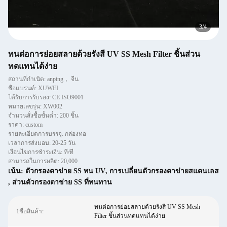
4
/
4
ทนต่อการย่อยสลายด้วยรังสี UV SS Mesh Filter ชิ้นส่วน
ทดแทนได้ง่าย
สถานที่กำเนิด: anping， จีน
ชื่อแบรนด์: XUWEI
ได้รับการรับรอง: CE ISO9001
หมายเลขรุ่น: XW002
จำนวนสั่งซื้อขั้นต่ำ: 200 ชิ้น
ราคา: custom
รายละเอียดการบรรจุ: กล่องทอ
เวลาการส่งมอบ: 20-25 วัน
เงื่อนไขการชำระเงิน: ที/ที
สามารถในการผลิต: 20,000
เน้น:
ตัวกรองตาข่าย SS ทน UV
,
การเปลี่ยนตัวกรองตาข่ายสแตนเลส
,
ส่วนตัวกรองตาข่าย SS ที่ทนทาน
ทนต่อการย่อยสลายด้วยรังสี UV SS Mesh
1ชื่อสินค้า:
Filter ชิ้นส่วนทดแทนได้ง่าย