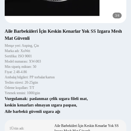
4
/
4
Aile Barbeküleri İçin Keskin Kenarlar Yok SS Izgara Mesh
Mat Güvenli
Menşe yeri: Anping, Çin
Marka adı: XuWei
Sertifika: ISO 9001
Model numarası: XW-003
Min sipariş miktarı: 50
Fiyat: 2.48-4.86
Ambalaj bilgileri: PP torbalar/karton
Teslim süresi: 20-25gün
Ödeme koşulları: T/T
Yetenek temini: 1000/gün
Vurgulamak:
paslanmaz çelik ızgara fileli mat
,
keskin kenarları olmayan ızgara paspası
,
Aile barbekü güvenli ızgara ağı
Aile Barbeküleri İçin Keskin Kenarlar Yok SS
1Ürün adı: