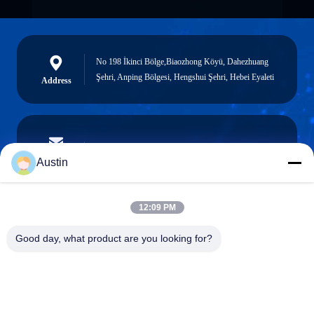
No 198 İkinci Bölge,Biaozhong Köyü, Dahezhuang
Şehri, Anping Bölgesi, Hengshui Şehri, Hebei Eyaleti
Address
austin@xuweifilter.com
E-mail
Austin
12:09 PM
0086-19133486000
Good day, what product are you looking for?
Phone