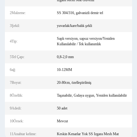
Izgara Mesh Mat Güvenli
2Malzeme:
SS 304/316, galvanizli demir tel
3Şekil:
yuvarlak/kare/balık şekli
Saplı versiyon, sapsız versiyon/Yeniden
4Tip:
Kullanılabilir / Tek kullanımlık
5Tel Çapı:
0,8-2,0 mm
6ağ:
10-12MM
7Boyut:
20-80cm, özelleştirilmiş
8Özellik:
Taşınabilir, Gıdaya uygun, Yeniden kullanılabilir
9Adedi:
50 adet
10Örnek:
Mevcut
11Anahtar kelime:
Keskin Kenarlar Yok SS Izgara Mesh Mat