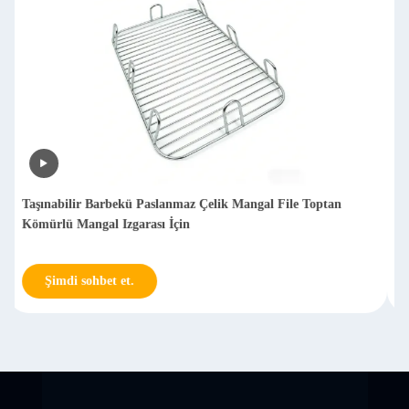
İşlenmiş Paslanmaz Çelik Metal Barbekü Izgara Rafı Açık
Piknik
Şimdi sohbet et.