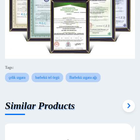
Tags:
çelik ızgara
barbekü tel örgü
Barbekü ızgara ağı
Similar Products