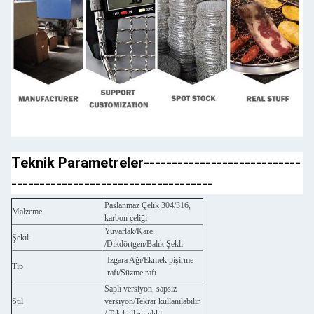
Teknik Parametreler----------------------------
------------------------------------
Paslanmaz Çelik 304/316,
Malzeme
karbon çeliği
Yuvarlak/Kare
Şekil
/Dikdörtgen/Balık Şekli
Izgara Ağı/Ekmek pişirme
Tip
rafı/Süzme rafı
Saplı versiyon, sapsız
Stil
versiyon/Tekrar kullanılabilir