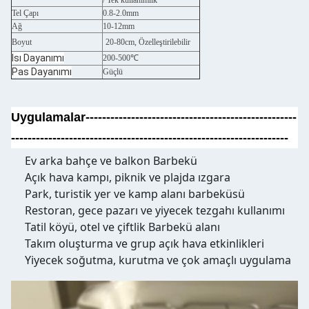
/ Tek kullanımlık
Tel Çapı
0.8-2.0mm
Ağ
10-12mm
Boyut
20-80cm, Özelleştirilebilir
Isı Dayanımı
200-500℃
Pas Dayanımı
Güçlü
Uygulamalar---------------------------------------------------
-------------------------------------------------------------------
Ev arka bahçe ve balkon Barbekü
Açık hava kampı, piknik ve plajda ızgara
Park, turistik yer ve kamp alanı barbeküsü
Restoran, gece pazarı ve yiyecek tezgahı kullanımı
Tatil köyü, otel ve çiftlik Barbekü alanı
Takım oluşturma ve grup açık hava etkinlikleri
Yiyecek soğutma, kurutma ve çok amaçlı uygulama