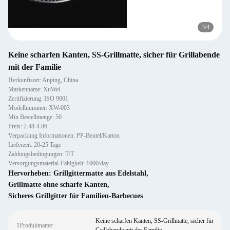
4
/
4
Keine scharfen Kanten, SS-Grillmatte, sicher für Grillabende
mit der Familie
Herkunftsort: Anping, China
Markenname: XuWei
Zertifizierung: ISO 9001
Modellnummer: XW-003
Min Bestellmenge: 50
Preis: 2.48-4.86
Verpackung Informationen: PP-Beutel/Karton
Lieferzeit: 20-25 Tage
Zahlungsbedingungen: T/T
Versorgungsmaterial-Fähigkeit: 1000/day
Hervorheben:
Grillgittermatte aus Edelstahl
,
Grillmatte ohne scharfe Kanten
,
Sicheres Grillgitter für Familien-Barbecues
Keine scharfen Kanten, SS-Grillmatte, sicher für
1Produktname: