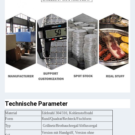
Technische Parameter
Material
Edelstahl 304/316, Kohlenstoffstahl
Form
Rund/Quadrat/Rechteck/Fischform
Typ
Grillnetz/Brotbauchregal/Abflussregal
Version mit Handgriff, Version ohne