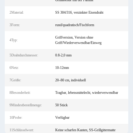
Grillabende mit der Familie
2Material:
SS 304/316, verzinkter Eisendraht
3Form:
rund/quadratisch/Fischform
Griffversion, Version ohne
4Typ:
Griff/Wiederverwendbar/Einweg
5Drahtdurchmesser:
0.8-2,0 mm
6Netz:
10-12mm
7Größe:
20–80 cm, individuell
8Besonderheit:
Tragbar, lebensmittelecht, wiederverwendbar
9Mindestbestellmenge:
50 Stück
10Probe:
Verfügbar
11Schlüsselwort:
Keine scharfen Kanten, SS-Grillgittermatte