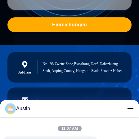
Einreichungen
Nr. 198 Zweite Zone,Biaozhong Dorf, Dahezhuang
Stadt, Anping County, Hengshui Stadt, Provinz Hebei
Address
austin@xuweifilter.com
E-mail
Austin
11:07 AM
0086-19133486000