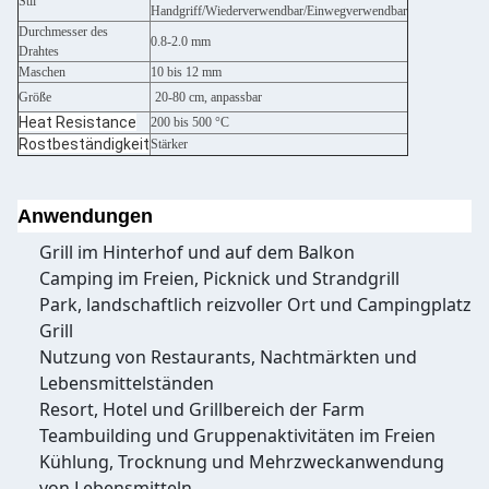
Stil
Handgriff/Wiederverwendbar/Einwegverwendbar
Durchmesser des
0.8-2.0 mm
Drahtes
Maschen
10 bis 12 mm
Größe
20-80 cm, anpassbar
Heat Resistance
200 bis 500 °C
Rostbeständigkeit
Stärker
Anwendungen
Grill im Hinterhof und auf dem Balkon
Camping im Freien, Picknick und Strandgrill
Park, landschaftlich reizvoller Ort und Campingplatz
Grill
Nutzung von Restaurants, Nachtmärkten und
Lebensmittelständen
Resort, Hotel und Grillbereich der Farm
Teambuilding und Gruppenaktivitäten im Freien
Kühlung, Trocknung und Mehrzweckanwendung
von Lebensmitteln