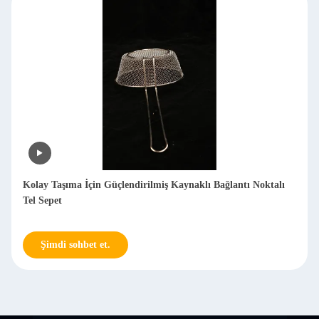
Özel Boyutlu Hasır Sepet Uzun Hizmet Ömrü
Şimdi sohbet et.