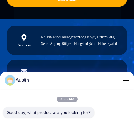
No 198 İkinci Bölge,Biaozhong Köyü, Dahezhuang
Şehri, Anping Bölgesi, Hengshui Şehri, Hebei Eyaleti
Address
austin@xuweifilter.com
E-mail
Austin
2:35 AM
0086-19133486000
Good day, what product are you looking for?
Phone