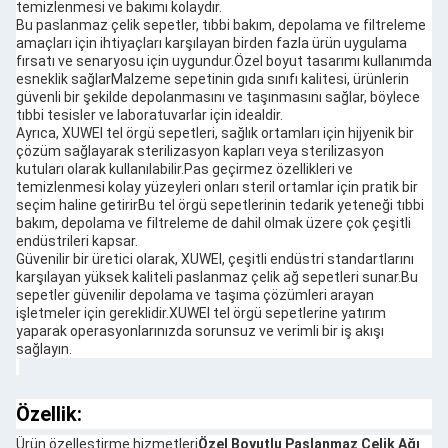
temizlenmesi ve bakımı kolaydır.
Bu paslanmaz çelik sepetler, tıbbi bakım, depolama ve filtreleme
amaçları için ihtiyaçları karşılayan birden fazla ürün uygulama
fırsatı ve senaryosu için uygundur.Özel boyut tasarımı kullanımda
esneklik sağlarMalzeme sepetinin gıda sınıfı kalitesi, ürünlerin
güvenli bir şekilde depolanmasını ve taşınmasını sağlar, böylece
tıbbi tesisler ve laboratuvarlar için idealdir.
Ayrıca, XUWEI tel örgü sepetleri, sağlık ortamları için hijyenik bir
çözüm sağlayarak sterilizasyon kapları veya sterilizasyon
kutuları olarak kullanılabilir.Pas geçirmez özellikleri ve
temizlenmesi kolay yüzeyleri onları steril ortamlar için pratik bir
seçim haline getirirBu tel örgü sepetlerinin tedarik yeteneği tıbbi
bakım, depolama ve filtreleme de dahil olmak üzere çok çeşitli
endüstrileri kapsar.
Güvenilir bir üretici olarak, XUWEI, çeşitli endüstri standartlarını
karşılayan yüksek kaliteli paslanmaz çelik ağ sepetleri sunar.Bu
sepetler güvenilir depolama ve taşıma çözümleri arayan
işletmeler için gereklidir.XUWEI tel örgü sepetlerine yatırım
yaparak operasyonlarınızda sorunsuz ve verimli bir iş akışı
sağlayın.
Özellik:
Ürün özelleştirme hizmetleri
Özel Boyutlu Paslanmaz Çelik Ağı