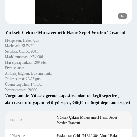
4
/
4
Yüksek Çekme Mukavemetli Hasır Sepet Yerden Tasarruf
Menşe yeri: Hebei, Çin
Marka adı: XUWEI
Sertifika: CE ISO9001
Model numarası: XW-006
Min sipariş miktarı: 200 adet
Fiyat: custom
Ambalaj bilgileri: Dokuma Kutu
Teslim süresi: 20-25 gün
Ödeme koşulları: T/T,L/C
Yetenek temini: 20000
Vurgulamak:
Yüksek germe kapasitesi olan tel örgü sepetleri
,
alan tasarrufu yapan tel örgü sepet
,
Güçlü tel örgü depolama sepeti
Yüksek Çekme Mukavemetli Hasır Sepet
1Ürün Adı:
Yerden Tasarruf
2Malzeme:
Paslanmaz Çelik Tel,316,304,Monel,Bakır