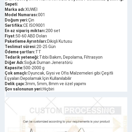
Sepeti
:
Marka adı:
XUWEI
Model Numarası:
001
Doğum yeri:
Çin
Sertifika:
CE ISO9001
En az sipariş miktarı:
200 set
Fiyat:
50-60 ABD Doları
Paketleme Ayrıntıları:
Dikişli Kutusu
Teslimat süresi:
20-25 Gün
Ödeme şartları:
TT
Tedarik yeteneği:
Tıbbi Bakım, Depolama, Filtrasyon
Diğer Adı:
Soğuk Duman Jeneratörü
Kapasite:
500-2000 g
Çok amaçlı:
Oyuncak, Giysi ve Ofis Malzemeleri gibi Çeşitli
Eşyaları Depolamak İçin Kullanılabilir
Delik çapı:
3mm, 5mm, 8mm ve özel yapımı
Şov salonunun yeri:
Hiçbiri