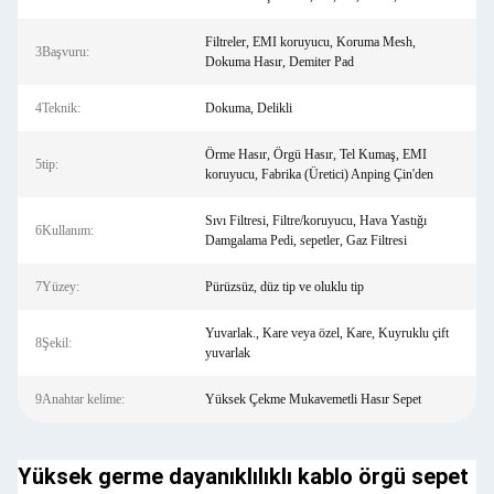
Filtreler, EMI koruyucu, Koruma Mesh,
3Başvuru:
Dokuma Hasır, Demiter Pad
4Teknik:
Dokuma, Delikli
Örme Hasır, Örgü Hasır, Tel Kumaş, EMI
5tip:
koruyucu, Fabrika (Üretici) Anping Çin'den
Sıvı Filtresi, Filtre/koruyucu, Hava Yastığı
6Kullanım:
Damgalama Pedi, sepetler, Gaz Filtresi
7Yüzey:
Pürüzsüz, düz tip ve oluklu tip
Yuvarlak., Kare veya özel, Kare, Kuyruklu çift
8Şekil:
yuvarlak
9Anahtar kelime:
Yüksek Çekme Mukavemetli Hasır Sepet
Yüksek germe dayanıklılıklı kablo örgü sepet