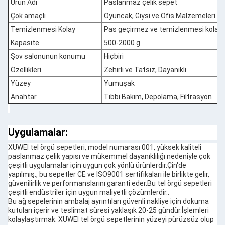
Ürün Adı
Paslanmaz çelik sepet
Çok amaçlı
Oyuncak, Giysi ve Ofis Malzemeleri gibi
Temizlenmesi Kolay
Pas geçirmez ve temizlenmesi kolay
Kapasite
500-2000 g
Şov salonunun konumu
Hiçbiri
Özellikleri
Zehirli ve Tatsız, Dayanıklı
Yüzey
Yumuşak
Anahtar
Tıbbi Bakım, Depolama, Filtrasyon
Uygulamalar:
XUWEI tel örgü sepetleri, model numarası 001, yüksek kaliteli
paslanmaz çelik yapısı ve mükemmel dayanıklılığı nedeniyle çok
çeşitli uygulamalar için uygun çok yönlü ürünlerdir.Çin'de
yapılmış., bu sepetler CE ve ISO9001 sertifikaları ile birlikte gelir,
güvenilirlik ve performanslarını garanti eder.Bu tel örgü sepetleri
çeşitli endüstriler için uygun maliyetli çözümlerdir..
Bu ağ sepelerinin ambalaj ayrıntıları güvenli nakliye için dokuma
kutuları içerir ve teslimat süresi yaklaşık 20-25 gündür.İşlemleri
kolaylaştırmak. XUWEI tel örgü sepetlerinin yüzeyi pürüzsüz olup