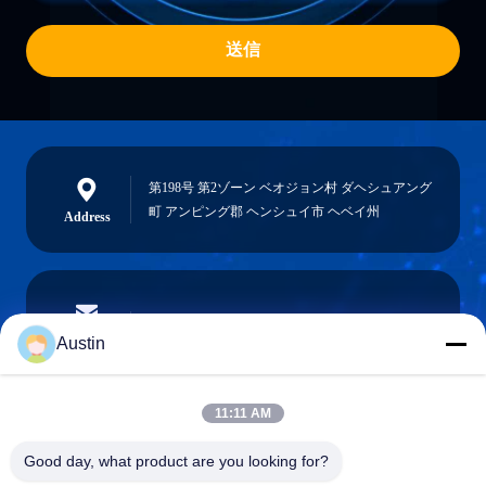
送信
第198号 第2ゾーン ベオジョン村 ダヘシュアング
町 アンピング郡 ヘンシュイ市 ヘベイ州
Address
austin@xuweifilter.com
E-mail
Austin
11:11 AM
0086-19133486000
Good day, what product are you looking for?
Phone