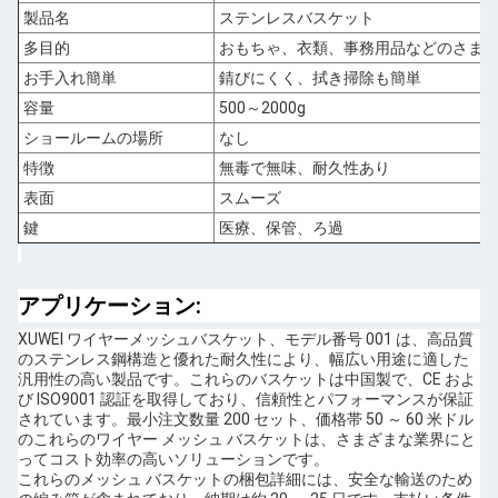
製品名
ステンレスバスケット
多目的
おもちゃ、衣類、事務用品などのさま
お手入れ簡単
錆びにくく、拭き掃除も簡単
容量
500～2000g
ショールームの場所
なし
特徴
無毒で無味、耐久性あり
表面
スムーズ
鍵
医療、保管、ろ過
アプリケーション:
XUWEI ワイヤーメッシュバスケット、モデル番号 001 は、高品質
のステンレス鋼構造と優れた耐久性により、幅広い用途に適した
汎用性の高い製品です。これらのバスケットは中国製で、CE およ
び ISO9001 認証を取得しており、信頼性とパフォーマンスが保証
されています。最小注文数量 200 セット、価格帯 50 ～ 60 米ドル
のこれらのワイヤー メッシュ バスケットは、さまざまな業界にと
ってコスト効率の高いソリューションです。
これらのメッシュ バスケットの梱包詳細には、安全な輸送のため