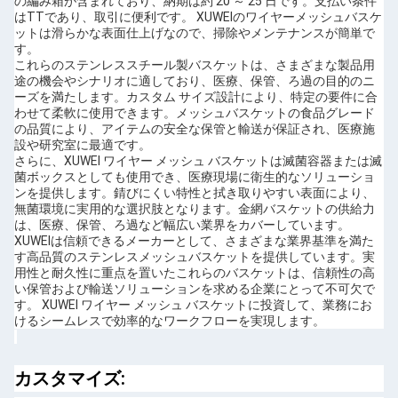
の編み箱が含まれており、納期は約 20 ～ 25 日です。支払い条件
はTTであり、取引に便利です。 XUWEIのワイヤーメッシュバスケ
ットは滑らかな表面仕上げなので、掃除やメンテナンスが簡単で
す。
これらのステンレススチール製バスケットは、さまざまな製品用
途の機会やシナリオに適しており、医療、保管、ろ過の目的のニ
ーズを満たします。カスタム サイズ設計により、特定の要件に合
わせて柔軟に使用できます。メッシュバスケットの食品グレード
の品質により、アイテムの安全な保管と輸送が保証され、医療施
設や研究室に最適です。
さらに、XUWEI ワイヤー メッシュ バスケットは滅菌容器または滅
菌ボックスとしても使用でき、医療現場に衛生的なソリューショ
ンを提供します。錆びにくい特性と拭き取りやすい表面により、
無菌環境に実用的な選択肢となります。金網バスケットの供給力
は、医療、保管、ろ過など幅広い業界をカバーしています。
XUWEIは信頼できるメーカーとして、さまざまな業界基準を満た
す高品質のステンレスメッシュバスケットを提供しています。実
用性と耐久性に重点を置いたこれらのバスケットは、信頼性の高
い保管および輸送ソリューションを求める企業にとって不可欠で
す。 XUWEI ワイヤー メッシュ バスケットに投資して、業務にお
けるシームレスで効率的なワークフローを実現します。
カスタマイズ: