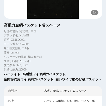
4
/
4
高張力金網バスケット省スペース
起源の場所: 河北省、中国
ブランド名: XUWEI
証明: CE ISO9001
モデル番号: XW-006
最小注文数量: 200個
価格: custom
パッケージの詳細: 編まれた箱
受渡し時間: 20～25日
支払条件: T/T、L/C
供給の能力: 20000
ハイライト:
高耐性ワイヤ網のバスケット
,
空間節約用ワイヤ網のバスケット
,
固いワイヤ網の貯蔵バスケット
1製品名:
高張力金網バスケット省スペース
2材料:
ステンレス鋼線、316、304、モネル、銅