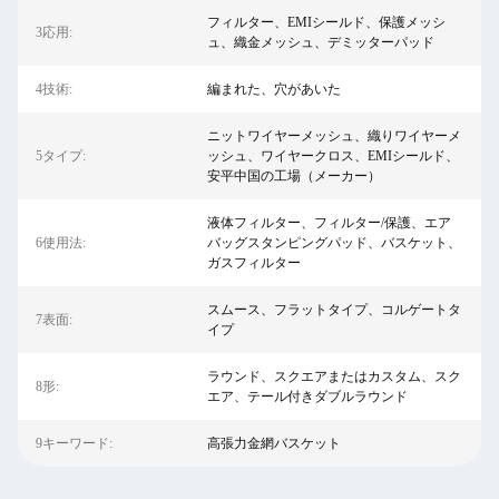
フィルター、EMIシールド、保護メッシ
3応用:
ュ、織金メッシュ、デミッターパッド
4技術:
編まれた、穴があいた
ニットワイヤーメッシュ、織りワイヤーメ
5タイプ:
ッシュ、ワイヤークロス、EMIシールド、
安平中国の工場（メーカー）
液体フィルター、フィルター/保護、エア
6使用法:
バッグスタンピングパッド、バスケット、
ガスフィルター
スムース、フラットタイプ、コルゲートタ
7表面:
イプ
ラウンド、スクエアまたはカスタム、スク
8形:
エア、テール付きダブルラウンド
9キーワード:
高張力金網バスケット