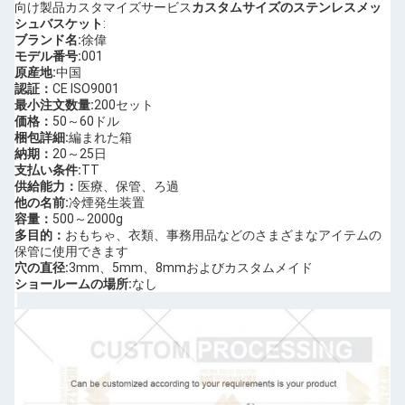
向け製品カスタマイズサービス
カスタムサイズのステンレスメッ
シュバスケット
:
ブランド名:
徐偉
モデル番号:
001
原産地:
中国
認証：
CE ISO9001
最小注文数量:
200セット
価格：
50～60ドル
梱包詳細:
編まれた箱
納期：
20～25日
支払い条件:
TT
供給能力：
医療、保管、ろ過
他の名前:
冷煙発生装置
容量：
500～2000g
多目的：
おもちゃ、衣類、事務用品などのさまざまなアイテムの
保管に使用できます
穴の直径:
3mm、5mm、8mmおよびカスタムメイド
ショールームの場所:
なし