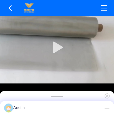
Hafif Ama Yüksek Mukavemetli Paslanmaz Çelik
Austin
Hasır Ağır Yük Altında Deformasyon Yok