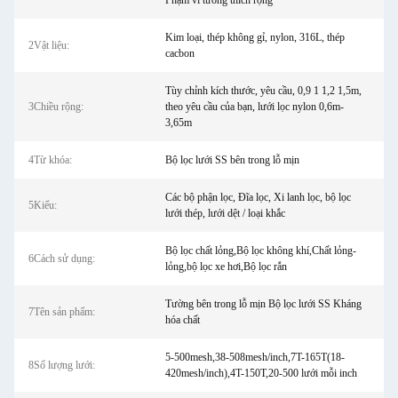
Phạm vi tương thích rộng
Kim loại, thép không gỉ, nylon, 316L, thép
2Vật liệu:
cacbon
Tùy chỉnh kích thước, yêu cầu, 0,9 1 1,2 1,5m,
3Chiều rộng:
theo yêu cầu của bạn, lưới lọc nylon 0,6m-
3,65m
4Từ khóa:
Bộ lọc lưới SS bên trong lỗ mịn
Các bộ phận lọc, Đĩa lọc, Xi lanh lọc, bộ lọc
5Kiểu:
lưới thép, lưới dệt / loại khắc
Bộ lọc chất lỏng,Bộ lọc không khí,Chất lỏng-
6Cách sử dụng:
lỏng,bộ lọc xe hơi,Bộ lọc rắn
Tường bên trong lỗ mịn Bộ lọc lưới SS Kháng
7Tên sản phẩm:
hóa chất
5-500mesh,38-508mesh/inch,7T-165T(18-
8Số lượng lưới:
420mesh/inch),4T-150T,20-500 lưới mỗi inch