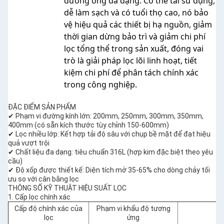
đường ống đa dạng. Có thể tái sử dụng,
dễ làm sạch và có tuổi thọ cao, nó bảo
vệ hiệu quả các thiết bị hạ nguồn, giảm
thời gian dừng bảo trì và giảm chi phí
lọc tổng thể trong sản xuất, đóng vai
trò là giải pháp lọc lõi linh hoạt, tiết
kiệm chi phí để phân tách chính xác
trong công nghiệp.
ĐẶC ĐIỂM SẢN PHẨM
✔ Phạm vi đường kính lớn: 200mm, 250mm, 300mm, 350mm,
400mm (có sẵn kích thước tùy chỉnh 150-600mm)
✔ Lọc nhiều lớp: Kết hợp tải độ sâu với chụp bề mặt để đạt hiệu
quả vượt trội
✔ Chất liệu đa dạng: tiêu chuẩn 316L (hợp kim đặc biệt theo yêu
cầu)
✔ Độ xốp được thiết kế: Diện tích mở 35-65% cho dòng chảy tối
ưu so với cân bằng lọc
THÔNG SỐ KỸ THUẬT HIỆU SUẤT LỌC
1. Cấp lọc chính xác
Cấp độ chính xác của
Phạm vi khẩu độ tương
lọc
ứng