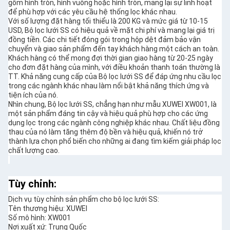
gồm hình tròn, hình vuông hoặc hình tròn, mang lại sự linh hoạt
để phù hợp với các yêu cầu hệ thống lọc khác nhau.
Với số lượng đặt hàng tối thiểu là 200 KG và mức giá từ 10-15
USD, Bộ lọc lưới SS có hiệu quả về mặt chi phí và mang lại giá trị
đồng tiền. Các chi tiết đóng gói trong hộp dệt đảm bảo vận
chuyển và giao sản phẩm đến tay khách hàng một cách an toàn.
Khách hàng có thể mong đợi thời gian giao hàng từ 20-25 ngày
cho đơn đặt hàng của mình, với điều khoản thanh toán thường là
TT. Khả năng cung cấp của Bộ lọc lưới SS để đáp ứng nhu cầu lọc
trong các ngành khác nhau làm nổi bật khả năng thích ứng và
tiện ích của nó.
Nhìn chung, Bộ lọc lưới SS, chẳng hạn như mẫu XUWEI XW001, là
một sản phẩm đáng tin cậy và hiệu quả phù hợp cho các ứng
dụng lọc trong các ngành công nghiệp khác nhau. Chất liệu đồng
thau của nó làm tăng thêm độ bền và hiệu quả, khiến nó trở
thành lựa chọn phổ biến cho những ai đang tìm kiếm giải pháp lọc
chất lượng cao.
Tùy chỉnh:
Dịch vụ tùy chỉnh sản phẩm cho bộ lọc lưới SS:
Tên thương hiệu: XUWEI
Số mô hình: XW001
Nơi xuất xứ: Trung Quốc