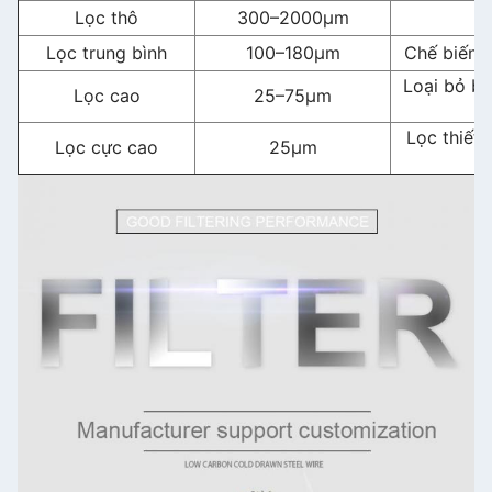
Lọc thô
300–2000μm
Lọc trung bình
100–180μm
Chế biến t
Loại bỏ bụ
Lọc cao
25–75μm
Lọc thiết 
Lọc cực cao
25μm