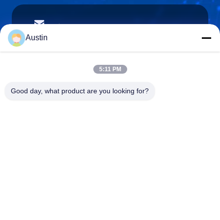
austin@xuweifilter.com
E-mail
Austin
5:11 PM
0086-19133486000
Good day, what product are you looking for?
Phone
Anping Xuwei wire mesh products Co., Ltd