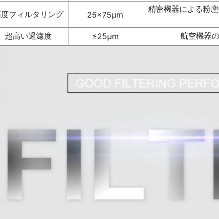
精密機器による粉塵
高度フィルタリング
25×75μm
超高い過濾度
航空機器の
≤25μm