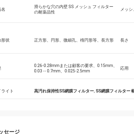
滑らかな穴の内壁 SS メッシュ フィルター
品名
メッシ
の耐薬品性
の形状
正方形、円形、微細孔、楕円形等、長方形
長さ
0.26-0.28mmまたは顧客の要求、0.15mm、
径
応用
0.03 -- 0.7mm、0.025-2.5mm
イライト
高汚れ保持性SS網膜フィルター
,
SS網膜フィルター 
ッセージ