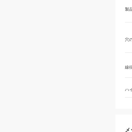
製
穴
線
ハ
メ