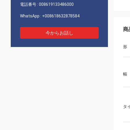
電話番号 :
008619133486000
WhatsApp :
+008618632878584
商
今からお話し
形
幅
タ