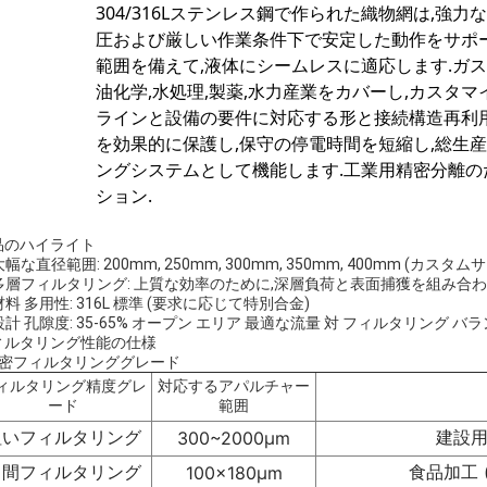
304/316Lステンレス鋼で作られた織物網は,強
圧および厳しい作業条件下で安定した動作をサポ
範囲を備えて,液体にシームレスに適応します.ガ
油化学,水処理,製薬,水力産業をカバーし,カスタ
ラインと設備の要件に対応する形と接続構造再利用
を効果的に保護し,保守の停電時間を短縮し,総生
ングシステムとして機能します.工業用精密分離
ション.
品のハイライト
大幅な直径範囲: 200mm, 250mm, 300mm, 350mm, 400mm (カスタ
 多層フィルタリング: 上質な効率のために,深層負荷と表面捕獲を組み合
材料 多用性: 316L 標準 (要求に応じて特別合金)
設計 孔隙度: 35-65% オープン エリア 最適な流量 対 フィルタリング バ
ィルタリング性能の仕様
精密フィルタリンググレード
ィルタリング精度グレ
対応するアパルチャー
ード
範囲
粗いフィルタリング
建設用
300~2000μm
中間フィルタリング
食品加工 
100×180μm