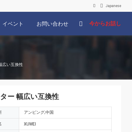
Japanese
今からお話し
イベント
お問い合わせ
幅広い互換性
ター 幅広い互換性
所
アンピング,中国
名
XUWEI