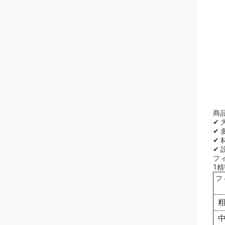
商
✔ 
✔
✔ 
✔ 
フ
1
フ