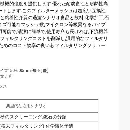
力な機械的強度を提供します.優れた耐腐食性と耐熱性高
ートします.このフィルターメッシュは超広い互換性
スと粘着性介質の過濾シナリオ食品と飲料,化学加工,石
マイズ可能なマッシュ数,マイクロン等級異なるパイプ
可能で,清潔に簡単で,使用寿命も長ければ,下流機器
産フィルタリングコストを削減し,汎用的なフィルタリ
のためのコスト効率の良い芯フィルタリングソリュー
ムサイズ150-600mm利用可能)
わせます
ランス
典型的な応用シナリオ
砂のスクリーニング,鉱石の分類
(粉末フィルタリング),化学液体予濾