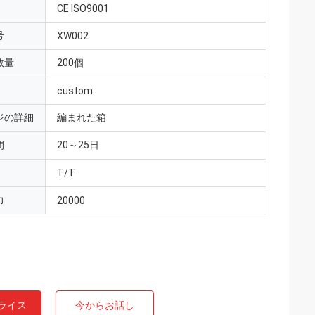
CE ISO9001
号
XW002
数量
200個
custom
ジの詳細
編まれた箱
間
20～25日
T/T
力
20000
ライス
今からお話し