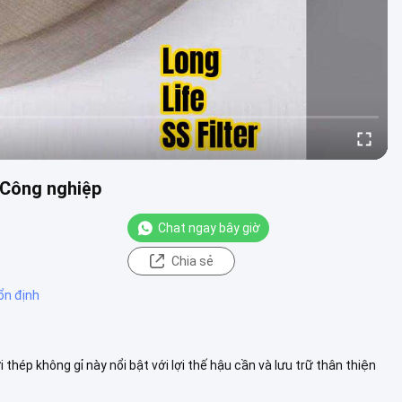
 Công nghiệp
Chat ngay bây giờ
Chia sẻ
 ổn định
i thép không gỉ này nổi bật với lợi thế hậu cần và lưu trữ thân thiện
m thêm