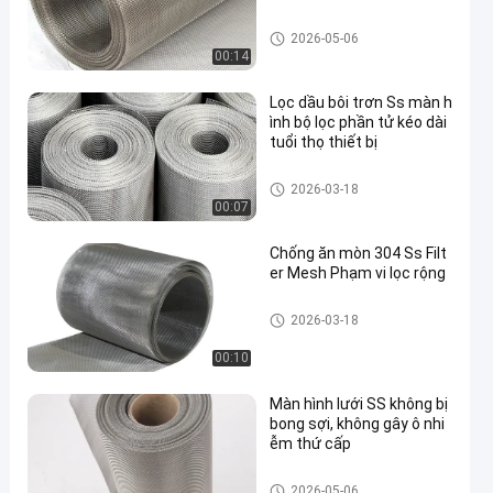
lưới lọc dây
2026-05-06
00:14
Lọc dầu bôi trơn Ss màn h
ình bộ lọc phần tử kéo dài
tuổi thọ thiết bị
lưới lọc dây
2026-03-18
00:07
Chống ăn mòn 304 Ss Filt
er Mesh Phạm vi lọc rộng
lưới lọc dây
2026-03-18
00:10
Màn hình lưới SS không bị
bong sợi, không gây ô nhi
ễm thứ cấp
lưới lọc dây
2026-05-06