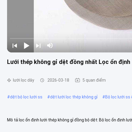
Lưới thép không gỉ dệt đồng nhất Lọc ổn định
lưới lọc dây
2026-03-18
5 quan điểm
#
dệt bộ lọc lưới ss
#
dệt lưới lọc thép không gỉ
#
Bộ lọc lưới ss
Mô tả lọc ổn định lưới thép không gỉ đồng bộ dệt: Bộ lọc ổn định lướ
với người dùng,trong khi cung cấp hiệu suất lọc đáng tin cậy ....
Xe