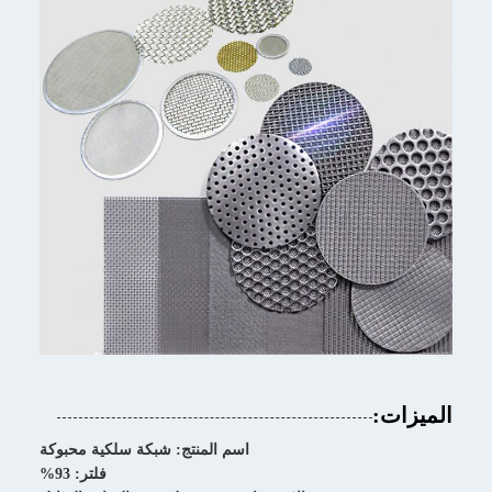
الميزات:
اسم المنتج: شبكة سلكية محبوكة
فلتر: 93%