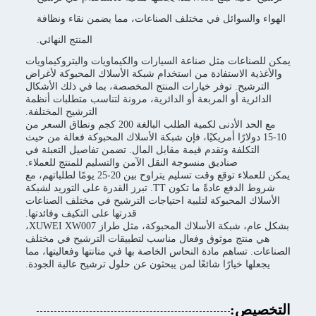
الهواء والسوائل في مختلف الصناعات، مما يضمن نقاء ونظافة
المنتج النهائي.
يمكن للصناعات مثل صناعة السيارات والكيماويات والبتروكيماويات
والأغذية الاستفادة من استخدام شبكة الأسلاك المحبوكة لأغراض
الترشيح. توفر خيارات المنتج المخصصة، بما في ذلك الأشكال
الدائرية أو المربعة أو الدائرية، مرونة لتناسب متطلبات أنظمة
الترشيح المختلفة.
مع الحد الأدنى لكمية الطلب البالغة 200 كجم ونطاق السعر من
10-15 دولارًا أمريكيًا، فإن شبكة الأسلاك المحبوكة فعالة من حيث
التكلفة وتقدم قيمة مقابل المال. تضمن تفاصيل التعبئة في
صناديق منسوجة النقل الآمن والتسليم للمنتج للعملاء.
يمكن للعملاء توقع وقت تسليم يتراوح بين 20-25 يومًا لطلباتهم، مع
شروط الدفع عادةً ما تكون TT. تبرز القدرة على التوريد لشبكة
الأسلاك المحبوكة لتلبية احتياجات الترشيح في مختلف الصناعات
قدرتها على التكيف وفائدتها.
بشكل عام، شبكة الأسلاك المحبوكة، مثل طراز XUWEI XW007،
هي منتج موثوق وفعال مناسب لتطبيقات الترشيح في مختلف
الصناعات. تساهم مادة النحاس الخاصة بها في متانتها وفعاليتها، مما
يجعلها خيارًا شائعًا لمن يبحثون عن حلول ترشيح عالية الجودة.
التخصيص: