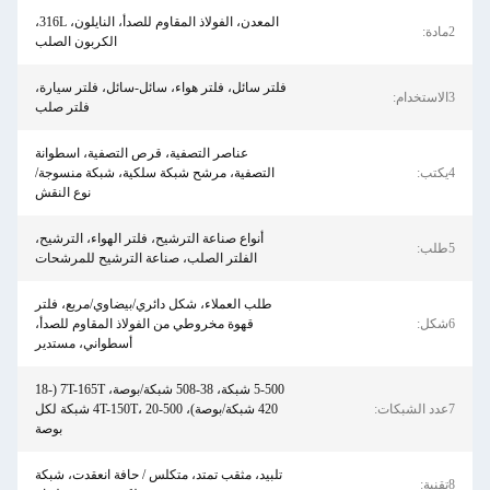
المعدن، الفولاذ المقاوم للصدأ، النايلون، 316L،
2مادة:
الكربون الصلب
فلتر سائل، فلتر هواء، سائل-سائل، فلتر سيارة،
3الاستخدام:
فلتر صلب
عناصر التصفية، قرص التصفية، اسطوانة
4يكتب:
التصفية، مرشح شبكة سلكية، شبكة منسوجة/
نوع النقش
أنواع صناعة الترشيح، فلتر الهواء، الترشيح،
5طلب:
الفلتر الصلب، صناعة الترشيح للمرشحات
طلب العملاء، شكل دائري/بيضاوي/مربع، فلتر
6شكل:
قهوة مخروطي من الفولاذ المقاوم للصدأ،
أسطواني، مستدير
5-500 شبكة، 38-508 شبكة/بوصة، 7T-165T (18-
7عدد الشبكات:
420 شبكة/بوصة)، 4T-150T، 20-500 شبكة لكل
بوصة
تلبيد، مثقب تمتد، متكلس / حافة انعقدت، شبكة
8تقنية: