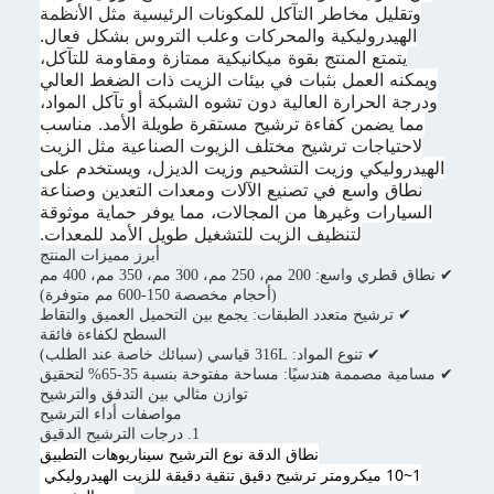
وتقليل مخاطر التآكل للمكونات الرئيسية مثل الأنظمة
الهيدروليكية والمحركات وعلب التروس بشكل فعال.
يتمتع المنتج بقوة ميكانيكية ممتازة ومقاومة للتآكل،
ويمكنه العمل بثبات في بيئات الزيت ذات الضغط العالي
ودرجة الحرارة العالية دون تشوه الشبكة أو تآكل المواد،
مما يضمن كفاءة ترشيح مستقرة طويلة الأمد. مناسب
لاحتياجات ترشيح مختلف الزيوت الصناعية مثل الزيت
الهيدروليكي وزيت التشحيم وزيت الديزل، ويستخدم على
نطاق واسع في تصنيع الآلات ومعدات التعدين وصناعة
السيارات وغيرها من المجالات، مما يوفر حماية موثوقة
لتنظيف الزيت للتشغيل طويل الأمد للمعدات.
أبرز مميزات المنتج
✔ نطاق قطري واسع: 200 مم، 250 مم، 300 مم، 350 مم، 400 مم
(أحجام مخصصة 150-600 مم متوفرة)
✔ ترشيح متعدد الطبقات: يجمع بين التحميل العميق والتقاط
السطح لكفاءة فائقة
✔ تنوع المواد: 316L قياسي (سبائك خاصة عند الطلب)
✔ مسامية مصممة هندسيًا: مساحة مفتوحة بنسبة 35-65% لتحقيق
توازن مثالي بين التدفق والترشيح
مواصفات أداء الترشيح
1. درجات الترشيح الدقيق
نطاق الدقة نوع الترشيح 
سيناريوهات التطبيق
1~10 ميكرومتر ترشيح دقيق تنقية دقيقة للزيت الهيدروليكي 