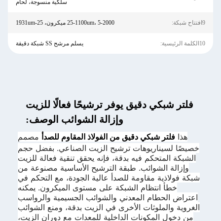
سلكية منسوجة، لحام
9افتتاح شبكة:
25-1100um، 5-2000 ميكرون، 25-1931um
10الكلمة الرئيسية:
يسلم مرشح SS شبكة دقيقة
فلتر شبكي دقيق يوفر ترشيحًا فعالًا للزيت
وإزالة الشوائب الوصف:
هذا
فلتر شبكي دقيق من الفولاذ المقاوم للصدأ
مصمم
خصيصًا لسيناريوهات ترشيح الزيت الصناعي. بفضل حجم
الشبكة المتحكم فيه بدقة، فإنه يحقق تنقية فعالة للزيت
وإزالة الشوائب. طبقة الترشيح الأساسية مصنوعة من
شبكة فولاذية مقاومة للصدأ عالية الجودة، مع التحكم في
خطأ انتظام الشبكة على مستوى الميكرون. يمكنه
اعتراض الحطام المعدني والشوائب الجسيمية والرواسب
الغروية والملوثات الأخرى في الزيت بدقة، ومنع الشوائب
من دخول المكونات الداخلية للمعدات مع دوران الزيت،