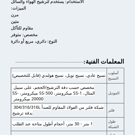
الاستخدام: يستخدم لترشيح الهواء والسائل
الميزات:
مرن
متين
مقاوم للتآكل
مخصص: متوفر
النوع: دائري، مربع أو دائرة
المعلمات الفنية:
أسلوب
نسيج عادي، نسيج تويل، نسيج هولندي (قابل للتخصيص) 
النسيج
مخصص حسب دقة الترشيح/الحجم، على سبيل 
المثال، SS-1 ميكرومتر، SS-500 ميكرومتر، SS-
الموديل
20000 ميكرومتر 
شبكة فلتر من الفولاذ المقاوم للصدأ 304/316/316L 
فلتر
بدقة ترشيح
طول
1 متر - 30 متر، أحجام أطول متاحة عند الطلب
الشبكة
قطر