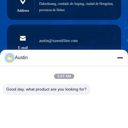
Dahezhuang, condado de Anping, ciudad de Hengshui,
provincia de Hebei
Address
austin@xuweifilter.com
E-mail
Austin
5:57 AM
0086-19133486000
Phone
Good day, what product are you looking for?
Anping Xuwei wire mesh products Co., Ltd