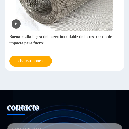
Filtros reutilizables de malla SS de 1-300 µm de finura para
metalurgia química
chatear ahora
contacto