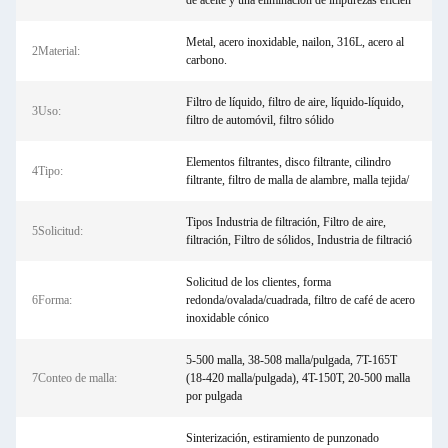
de aceite y una eliminación de impurezas eficien
Metal, acero inoxidable, nailon, 316L, acero al
2Material:
carbono.
Filtro de líquido, filtro de aire, líquido-líquido,
3Uso:
filtro de automóvil, filtro sólido
Elementos filtrantes, disco filtrante, cilindro
4Tipo:
filtrante, filtro de malla de alambre, malla tejida/
Tipos Industria de filtración, Filtro de aire,
5Solicitud:
filtración, Filtro de sólidos, Industria de filtració
Solicitud de los clientes, forma
6Forma:
redonda/ovalada/cuadrada, filtro de café de acero
inoxidable cónico
5-500 malla, 38-508 malla/pulgada, 7T-165T
7Conteo de malla:
(18-420 malla/pulgada), 4T-150T, 20-500 malla
por pulgada
Sinterización, estiramiento de punzonado