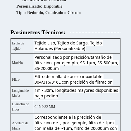
Personalizado: Disponible
Tipo: Redondo, Cuadrado o Círculo
Parámetros Técnicos:
Tejido Liso, Tejido de Sarga, Tejido 
Estilo de
Holandés (Personalizable) 
Tejido
Personalizado por precisión/tamaño de 
filtración, por ejemplo, SS-1μm, SS-500μm, 
Modelo
SS-20000μm 
Filtro de malla de acero inoxidable 
Filtro
304/316/316L con precisión de filtración
1m - 30m, longitudes mayores disponibles 
Longitud de
bajo pedido
Malla
Diámetro de
0.15-0.32 MM
Hilos
Correspondiente a la precisión de 
filtración de  , por ejemplo, filtro de 1μm 
Apertura de
con malla de ~1μm, filtro de 20000μm con 
Malla