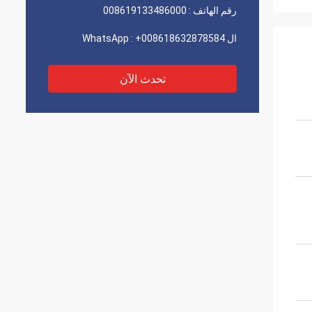
رقم الهاتف :
008619133486000
ال WhatsApp :
+008618632878584
تحدث الآن