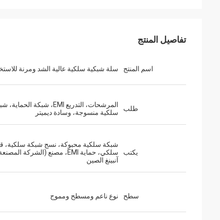
تفاصيل المنتج
اسم المنتج
سلة شبكية سلكية عالية الشد ومرنة للاستخ
المرشحات، التدريع EMI، شبكة الحماية،
طلب
سلكية منسوجة، وسادة ديميتر
شبكة سلكية محبوكة، نسج شبكة سلكية، 
يكتب
سلكي، حماية EMI، مصنع (الشركة المص
آنبينغ الصين
سطح
نوع ناعم ومسطح ومموج