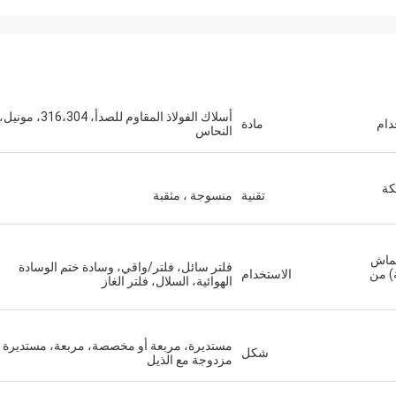
أسلاك الفولاذ المقاوم للصدأ، 316،304، مونيل،
دام
مادة
النحاس
 شبكة
تقنية
منسوجة ، مثقبة
قماش
فلتر سائل، فلتر/واقي، وسادة ختم الوسادة
نعة) من
الاستخدام
الهوائية، السلال، فلتر الغاز
مستديرة، مربعة أو مخصصة، مربعة، مستديرة
شكل
مزدوجة مع الذيل