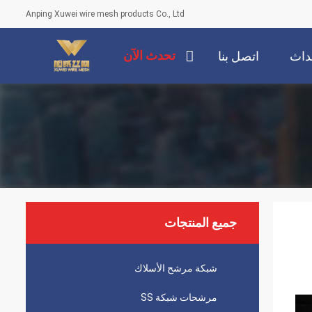
Anping Xuwei wire mesh products Co., Ltd
تحدث الآن
داث
اتصل بنا
جميع المنتجات
شبكة مرشح الأسلاك
مرشحات شبكة SS