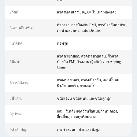
2วัสดุ:
ลวดสแตนเลส,316,304,โมเนล,ทองแดง
ตัวกรอง, การป้องกัน EMI, การป้องกันตาข่าย,
3แอปพลิเคชัน:
ตาข่ายลวดทอ, แผ่น Demiter
4เทคนิค:
ทอพรุน
ลวดตาข่ายถัก, ลวดตาข่ายสาน, ผ้าลวด,
5พิมพ์:
ป้องกัน EMI, โรงงาน (ผู้ผลิต) จาก Anping
China
กรองของเหลว, กรอง/ป้องกัน, แผ่นปั๊มลม
6การใช้งาน:
นิรภัย, ตะกร้า, กรองแก๊ส
7พื้นผิว:
ชนิดเรียบ ชนิดแบน และชนิดลูกฟูก
กลม, สี่เหลี่ยมจัตุรัสหรือแบบกำหนดเอง,
8รูปร่าง:
สี่เหลี่ยม, กลมคู่พร้อมหาง
9คำสำคัญ:
ตะกร้าลวดตาข่ายแรงดึงสูง