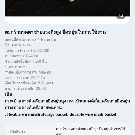
4
/
4
ตะกร้าลวดตาข่ายแรงดึงสูง ยืดหยุ่นในการใช้งาน
สถานที่กำเนิด: เหอเป่ย์ประเทศจีน
ชื่อแบรนด์: XUWEI
ได้รับการรับรอง: CE ISO9001
หมายเลขรุ่น: XW-006
จำนวนสั่งซื้อขั้นต่ำ: 200 ชิ้น
ราคา: custom
รายละเอียดการบรรจุ: กล่องทอ
เวลาการส่งมอบ: 20-25 วัน
เงื่อนไขการชำระเงิน: ที/ที,แอล/C
สามารถในการผลิต: 20,000
เน้น:
กระเป๋าสตางค์เครือสายยืดหยุ่นสูง กระเป๋าสตางค์เก็บเครือสายยืดหยุ่น
กระเป๋าสตางค์เครือสายทนทาน
,
flexible wire mesh storage basket
,
durable wire mesh basket
ตะกร้าลวดตาข่ายแรงดึงสูง ยืดหยุ่นในการใช้
1ชื่อสินค้า:
งาน