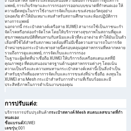
งานสินค้าหลายครั้ง และตอบสนองความต้องการของการดูแลการ
แพทย์, การเก็บรักษาและการกรองการออกแบบขนาดที่กําหนดเอง ให้
ความยืดหยุ่นในการใช้งานการจัดเก็บและขนส่งของวัตถุอย่าง
ปลอดภัย ทําให้มันเหมาะสมสําหรับสถานศึกษาและห้องปฏิบัติการ
ทางการแพทย์
นอกจากนี้ กระเป๋าสตางค์เครือสาย XUWEI สามารถใช้เป็นภาชนะกํา
จัดโรคหรือกล่องกําจัดโรค โดยให้บริการทางสุขภาพในสถานที่ดูแล
สุขภาพคุณสมบัติที่ทนทานกับสนิมและผิวที่สะอาดง่าย ทําให้มันเป็นตัว
เลือกที่ใช้ได้สําหรับสภาพแวดล้อมที่ไม่มีเชื้อความสามารถในการจัด
จําหน่ายของกระเป๋าสะพายสายนี้ครอบคลุมอุตสาหกรรมที่หลากหลาย
รวมถึงการดูแลแพทย์, การจัดเก็บและการกรอง
ในฐานะผู้ผลิตที่น่าเชื่อถือ XUWEI ให้บริการถังเครือสแตนเลสที่มี
คุณภาพสูง ที่ตอบสนองมาตรฐานด้านอุตสาหกรรมต่างๆ โดยเน้น
ความเป็นจริงและความทนทานกระเป๋าสตางค์เหล่านี้เป็นสิ่งจําเป็น
สําหรับธุรกิจที่มองหาการจัดเก็บและการขนส่งที่น่าเชื่อถือ. ลงทุนใน
XUWEI สาย Mesh กระเป๋าสําหรับการทํางานที่เรียบร้อยและมี
ประสิทธิภาพในการดําเนินงานของคุณ
การปรับแต่ง:
บริการการปรับปรุงสินค้า
กระเป๋าสตางค์ Mesh สแตนเลสขนาดที่กํา
หนดเอง
:
ชื่อแบรนด์
XUWEI
เลขรุ่น:
001