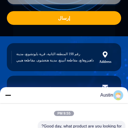
إرسال
رقم 198 المنطقة الثانية، قرية بايوتشونغ، مدينة
داهيزوهانغ، مقاطعة أنبينغ، مدينة هنغشوى، مقاطعة هيبي
Address
austin@xuweifilter.com
E-mail
Austin
9:55 PM
0086-19133486000
Good day, what product are you looking for?
Phone