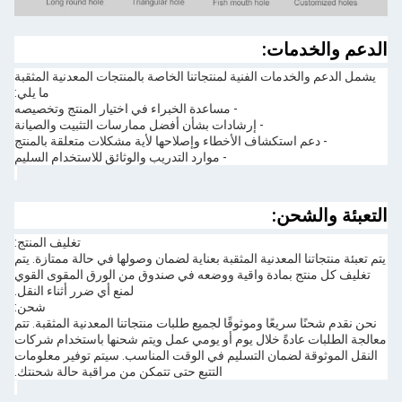
الدعم والخدمات:
يشمل الدعم والخدمات الفنية لمنتجاتنا الخاصة بالمنتجات المعدنية المثقبة
ما يلي:
- مساعدة الخبراء في اختيار المنتج وتخصيصه
- إرشادات بشأن أفضل ممارسات التثبيت والصيانة
- دعم استكشاف الأخطاء وإصلاحها لأية مشكلات متعلقة بالمنتج
- موارد التدريب والوثائق للاستخدام السليم
التعبئة والشحن:
تغليف المنتج:
يتم تعبئة منتجاتنا المعدنية المثقبة بعناية لضمان وصولها في حالة ممتازة. يتم
تغليف كل منتج بمادة واقية ووضعه في صندوق من الورق المقوى القوي
لمنع أي ضرر أثناء النقل.
شحن:
نحن نقدم شحنًا سريعًا وموثوقًا لجميع طلبات منتجاتنا المعدنية المثقبة. تتم
معالجة الطلبات عادةً خلال يوم أو يومي عمل ويتم شحنها باستخدام شركات
النقل الموثوقة لضمان التسليم في الوقت المناسب. سيتم توفير معلومات
التتبع حتى تتمكن من مراقبة حالة شحنتك.