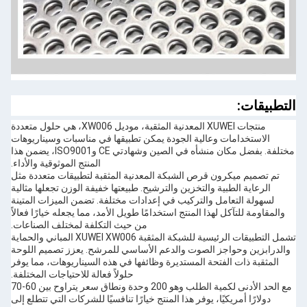
التطبيقات:
منتجات XUWEI المعدنية المثقبة، موديل XW006، هي حلول متعددة
الاستخدامات وعالية الجودة يمكن تطبيقها في مناسبات وسيناريوهات
مختلفة. بفضل مكان منشأه في الصين وشهادتي CE وISO9001، يضمن هذا
المنتج الموثوقية والأداء.
تم تصميم ميكرون قرص الشبكة المعدنية المثقبة لتطبيقات متعددة مثل
الرعاية الطبية والتخزين والترشيح. طبيعتها خفيفة الوزن تجعلها مثالية
لسهولة التعامل والتركيب في إعدادات مختلفة. تضمن الميزات المتينة
والمقاومة للتآكل لهذا المنتج استخدامًا طويل الأمد، مما يجعله خيارًا فعالاً
من حيث التكلفة لمختلف الصناعات.
تشمل التطبيقات الرئيسية للشبكة المثقبة XUWEI XW006 المباني والحماية
والدرابزين وحواجز الصوت والدعم الأساسي للمرشح. يعزز تصميم اللوحة
المثقبة ذات الفتحة المستديرة وظائفها في هذه السيناريوهات، مما يوفر
حلولاً فعالة للاحتياجات المختلفة.
مع الحد الأدنى لكمية الطلب وهو 200 وحدة ونطاق سعر يتراوح بين 60-70
دولارًا أمريكيًا، يوفر هذا المنتج خيارًا تنافسيًا للشركات التي تتطلع إلى