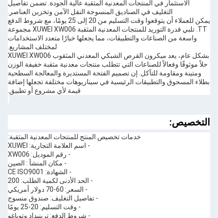
الاستثمار في المنتجات المعدنية المثقبة عالية الجودة. تضمن تفاصيل
التغليف في الصناديق المنسوجة النقل الآمن وتخزين العناصر.
يمكن للعملاء أن يتوقعوا وقت التسليم من 20 إلى 25 يومًا، مع شروط الدفع
TT. تلبي قدرة التوريد للمنتجات المعدنية المثقبة XUWEI XW006 مجموعة
واسعة من الصناعات والتطبيقات، مما يجعلها خيارًا متعدد الاستخدامات
لمختلف المشاريع.
بشكل عام، يعد ميكرون القرص الشبكي المعدني المثقوب XUWEI XW006
حلاً موثوقًا وفعالاً للصناعات التي تتطلب منتجات معدنية مثقبة خفيفة الوزن
ومتينة ومقاومة للتآكل. إن تصميم الفتحة المستديرة والمعالجة السطحية
بطلاء المسحوق والتطبيقات الرئيسية في سيناريوهات مختلفة تجعلها إضافة
قيمة لأي مشروع أو تطبيق.
التخصيص:
خدمات تخصيص المنتج للمنتجات المعدنية المثقبة:
- اسم العلامة التجارية: XUWEI
- رقم الموديل: XW006
- مكان المنشأ : الصين
- الشهادة: CE ISO9001
- الحد الأدنى لكمية الطلب: 200
- السعر: 60-70 دولار أمريكي
- تفاصيل التغليف: صندوق منسوج
- وقت التسليم: 20-25 يومًا
- شروط الدفع: ترينيداد وتوباغو