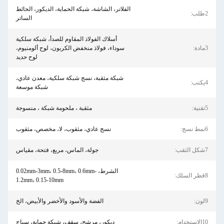
الفلاتر، الشاشة، شبكة الحماية، الديكور، الحائط
2طلب:
الساتر
أسلاك الفولاذ المقاوم للصدأ، شبكة سلكية
3مادة:
سوداء، فولاذ منخفض الكربون، لوح ألومنيوم،
لوح حديد
شبكة مثقبة، نسج شبكة سلكية، معدن عادي،
4يكتب:
شبكة موسعة
5تقنية:
مثقبة ، ملحومة شبكة ، منسوجة
6نمط نسج:
نسج عادي، مثقوب، لا، مخصص، مثقوب
7شكل الثقب:
جولة، الماس، مربع، فتحة، مقياس
الشرط، 0.02mm-3mm، 0.5-8mm، 0.6mm-
8قطر السلك:
1.2mm، 0.15-10mm
9لون:
الفضة والأسود والأخضر والأبيض، الخ
10الاستخدام:
ديكور، مرشح، سقف، شبكة حماية، سياج