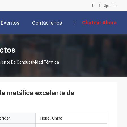
Spanish
Chatear Ahora
Eventos
Contáctenos
ctos
celente De Conductividad Térmica
la metálica excelente de
origen
Hebei, China