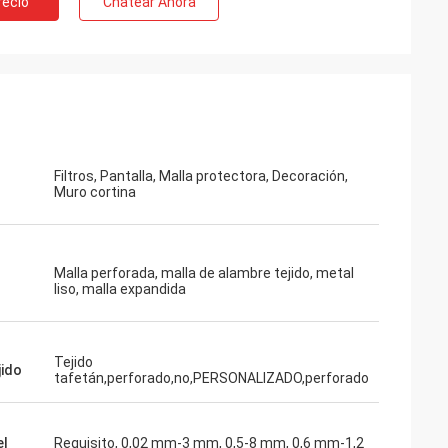
recio
Chatear Ahora
Filtros, Pantalla, Malla protectora, Decoración,
Muro cortina
Malla perforada, malla de alambre tejido, metal
liso, malla expandida
Tejido
jido
tafetán,perforado,no,PERSONALIZADO,perforado
el
Requisito, 0,02 mm-3 mm, 0,5-8 mm, 0,6 mm-1,2