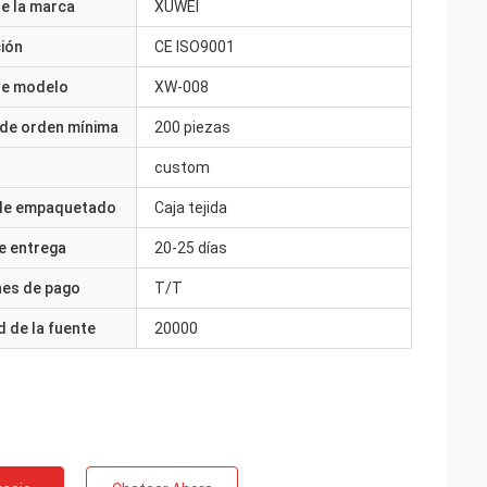
e la marca
XUWEI
ción
CE ISO9001
e modelo
XW-008
 de orden mínima
200 piezas
custom
 de empaquetado
Caja tejida
e entrega
20-25 días
nes de pago
T/T
 de la fuente
20000