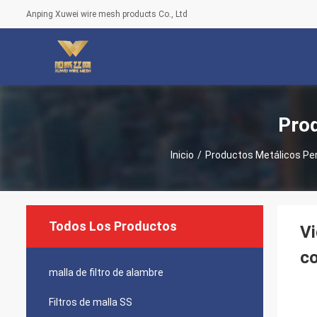
Anping Xuwei wire mesh products Co., Ltd
Pro
Inicio
/
Productos Metálicos Pe
Todos Los Productos
Vi
co
malla de filtro de alambre
Filtros de malla SS