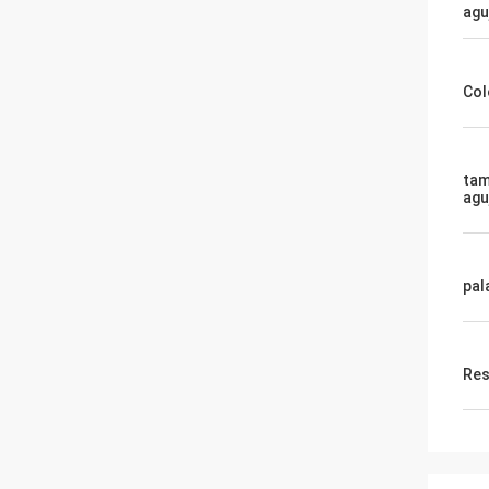
agu
Col
tam
agu
pal
Res