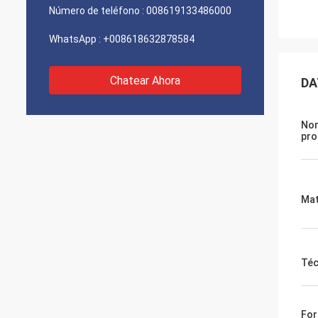
Número de teléfono :
008619133486000
WhatsApp :
+008618632878584
Chatear Ahora
DA
Nom
pro
Mat
Téc
For