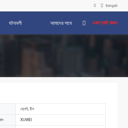
Bengali
এখন চ্যাট করুন
ঘটনাবলী
আমাদের সাথে
যোগাযোগ করুন
হেবেই, চীন
নাম
XUWEI