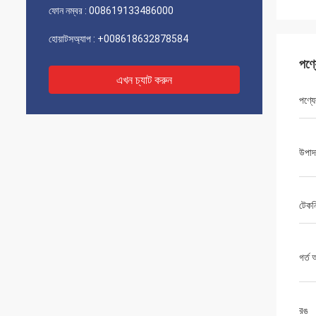
ফোন নম্বর :
008619133486000
হোয়াটসঅ্যাপ :
+008618632878584
পণ্
এখন চ্যাট করুন
পণ্যে
উপাদ
টেকন
গর্ত
রঙ