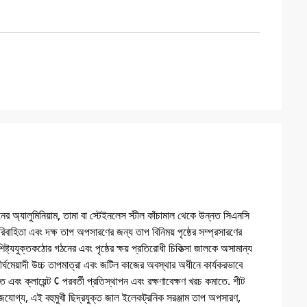
্যালুমিনিয়াম, তামা বা স্টেইনলেস স্টীল কাঁচামাল থেকে উন্নত সিএনসি
রিবাহিতা এবং দক্ষ তাপ অপসারণের জন্য তাপ বিনিময় পৃষ্ঠের সম্প্রসারণের
্ট্যযুক্তকঠোর গঠনের এবং পৃষ্ঠের ক্ষয় প্রতিরোধী চিকিত্সা জালকে অসামান্য
দীর্ঘমেয়াদী উচ্চ তাপমাত্রা এবং জটিল কাজের অবস্থার অধীনে কার্যকরভাবে
িত এবং ক্লায়েন্ট ¢ পরবর্তী প্রতিস্থাপন এবং রক্ষণাবেক্ষণ খরচ কমাতে. শীট
ইজযোগ্য, এই বহুমুখী ছিদ্রযুক্ত জাল ইলেকট্রনিক সরঞ্জাম তাপ অপসারণ,