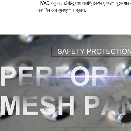
HVAC বায়ুচলাচল,বৈচিত্র্যময় অ্যাপ্লিকেশন দৃশ্যকল্প জুড়ে ধার
এবং শিল্প তাপ ব্যবস্থাপনা প্রকল্প.