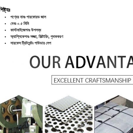
িষ্ট্যঃ
পণ্যের নামঃ পারফোরড জাল
বেধঃ ০.৫ মিমি
কাস্টমাইজেশনঃ উপলব্ধ
অ্যাপ্লিকেশনঃ সজ্জা, ফিল্টারিং, পৃথককরণ
সারফেস ট্রিটমেন্টঃ পাউডার লেপ