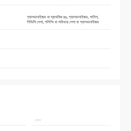
গ্যালভানাইজড বা প্রাথমিক রঙ, গ্যালভানাইজড, পালিশ,
পিভিসি লেপা, পলিশিং বা পাউডার লেপা বা গ্যালভানাইজড