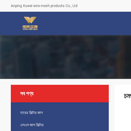
Anping Xuwei wire mesh products Co., Ltd
সব পণ্য
চম
তারের ফিল্টার জাল
এসএস জাল ফিল্টার