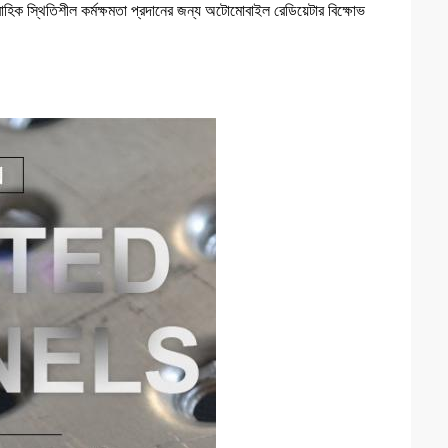
াবাহিক স্থিতিশীল কর্মক্ষমতা প্রদানের জন্য অটোমোবাইল রেডিয়েটার বিক্ষোভ