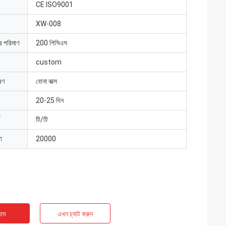
CE ISO9001
XW-008
ার পরিমাণ
200 পিসিএস
custom
রণ
বোনা বাক্স
20-25 দিন
টি/টি
া
20000
াম
এখন চ্যাট করুন