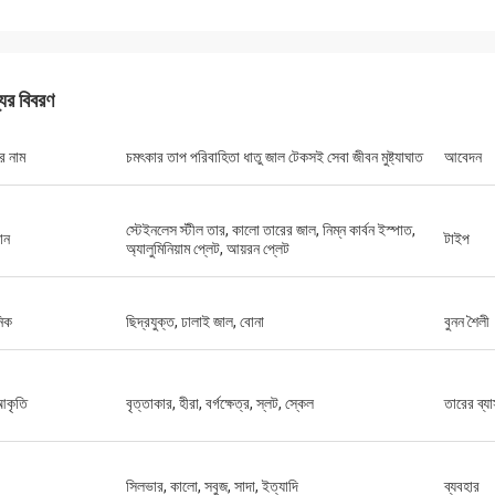
যের বিবরণ
র নাম
চমৎকার তাপ পরিবাহিতা ধাতু জাল টেকসই সেবা জীবন মুষ্ট্যাঘাত
আবেদন
স্টেইনলেস স্টীল তার, কালো তারের জাল, নিম্ন কার্বন ইস্পাত,
ান
টাইপ
অ্যালুমিনিয়াম প্লেট, আয়রন প্লেট
িক
ছিদ্রযুক্ত, ঢালাই জাল, বোনা
বুনন শৈলী
 আকৃতি
বৃত্তাকার, হীরা, বর্গক্ষেত্র, স্লট, স্কেল
তারের ব্য
সিলভার, কালো, সবুজ, সাদা, ইত্যাদি
ব্যবহার