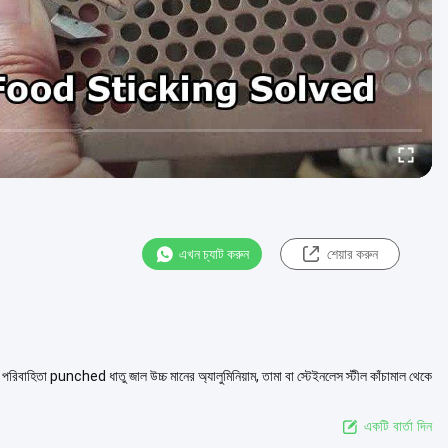
এখন চ্যাট করুন
শেয়ার করুন
াহিতা punched ধাতু জাল উচ্চ মানের অ্যালুমিনিয়াম, তামা বা স্টেইনলেস স্টীল কাঁচামাল থেকে
একটি বার্তা দিন